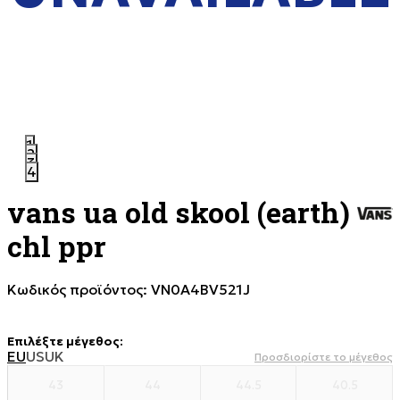
1
2
3
4
vans ua old skool (earth)
chl ppr
Κωδικός προϊόντος:
VN0A4BV521J
Επιλέξτε μέγεθος
:
EU
US
UK
Προσδιορίστε το μέγεθος
43
44
44.5
40.5