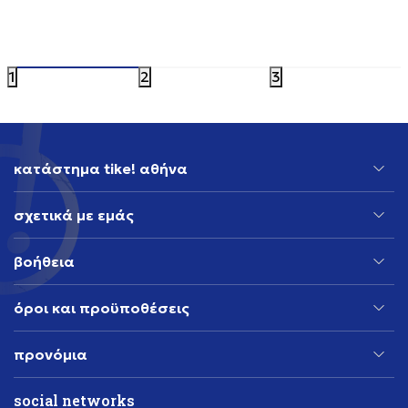
ASICS GEL-CUMULUS 16
ADIDAS 
149,99
EUR
199,99
EU
1
2
3
κατάστημα tike! αθήνα
σχετικά με εμάς
βοήθεια
όροι και προϋποθέσεις
προνόμια
social networks