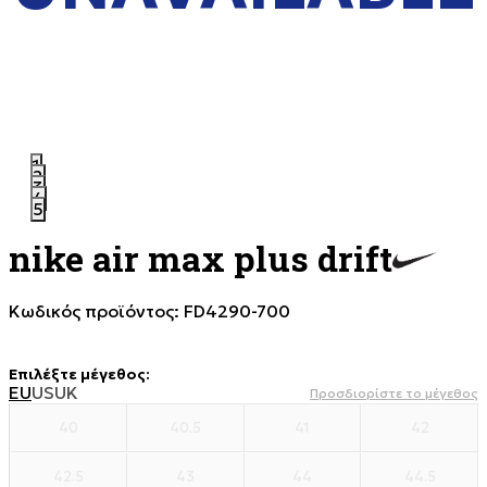
1
2
3
4
5
nike air max plus drift
Κωδικός προϊόντος:
FD4290-700
Επιλέξτε μέγεθος
:
EU
US
UK
Προσδιορίστε το μέγεθος
40
40.5
41
42
42.5
43
44
44.5