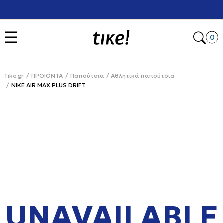
Χρειάζεσαι βοήθεια με την αγορά σου; Κάλεσέ μας στο
+302111077485
Open
0
Tike.gr
ΠΡΟΙΟΝΤΑ
Παπούτσια
Αθλητικά παπούτσια
NIKE AIR MAX PLUS DRIFT
UNAVAILABLE