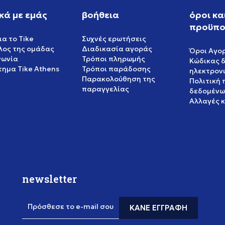
κά με εμάς
βοήθεια
όροι κα
προϋπο
ια το Tike
Συχνές ερωτήσεις
έλος της ομάδας
Διαδικασία αγοράς
Όροι Αγο
νωνία
Τρόποι πληρωμής
Κώδικας 
ημα Tike Athens
Τρόποι παράδοσης
ηλεκτρον
Παρακολούθηση της
Πολιτική
παραγγελίας
δεδομένω
Αλλαγές 
newsletter
Πρόσθεσε το e-mail σου
ΚΆΝΕ ΕΓΓΡΑΦΉ