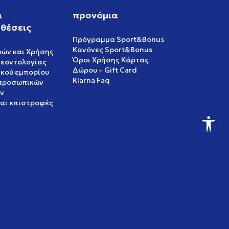
ι
προνόμια
θέσεις
Πρόγραμμα Sport&Bonus
Κανόνες Sport&Bonus
ρών και Χρήσης
Όροι Χρήσης Κάρτας
δεοντολογίας
Δώρου – Gift Card
ικού εμπορίου
Klarna Faq
 προσωπικών
ν
και επιστροφές