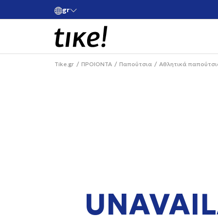
gr
ές άνω των 80€
Κάνε εγγραφή και κέρδισε -10% στην πρώτη σου 
Tike.gr
ΠΡΟΙΟΝΤΑ
Παπούτσια
Αθλητικά παπούτσι
UNAVAIL