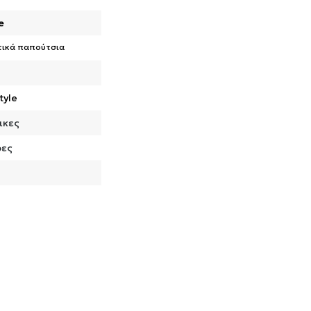
e
τικά παπούτσια
tyle
ικες
ρες