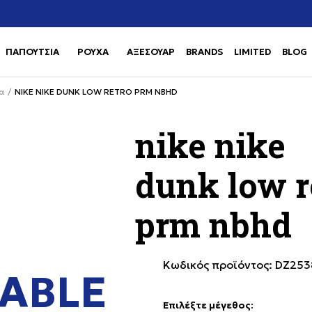
Χρειάζεσαι βοήθεια με την αγορά σου; Κάλεσέ μας στο
αγορά
+302111077485
ΠΑΠΟΥΤΣΙΑ
ΡΟΥΧΑ
ΑΞΕΣΟΥΑΡ
BRANDS
LIMITED
BLOG
Use shift+Enter to open or clos
Use shift+Enter to open or clos
α
NIKE NIKE DUNK LOW RETRO PRM NBHD
nike nike
dunk low r
prm nbhd
Κωδικός προϊόντος:
DZ253
ABLE
Επιλέξτε μέγεθος
: