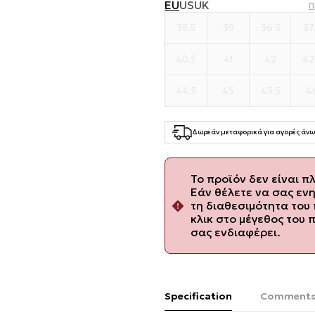
EU
US
UK
Π
38.5
39
36.5
37
40.5
41
42
42
44.5
45
45.5
4
Δωρεάν μεταφορικά για αγορές άνω
Το προϊόν δεν είναι π
Εάν θέλετε να σας εν
τη διαθεσιμότητα του 
κλικ στο μέγεθος του 
σας ενδιαφέρει.
Specification
Comment