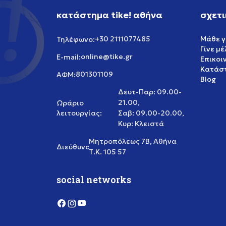
κατάστημα tike! αθήνα
σχετι
+30 2111077485
Μάθε γ
Τηλέφωνο:
Γίνε μ
online@tike.gr
E-mail:
Επικοι
Κατάστ
801301109
ΑΦΜ:
Blog
Δευτ-Παρ: 09.00-
21.00,
Ωράριο
λειτουργίας:
Σαβ: 09.00-20.00,
Κυρ: Κλειστά
Μητροπόλεως 7Β, Αθήνα
Διεύθυνση:
Τ.Κ. 105 57
social networks