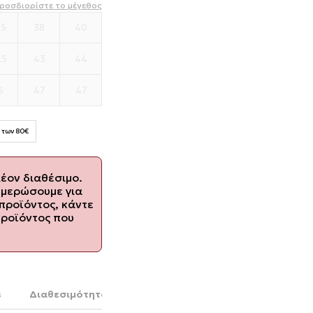
ροσδιορίστε το μέγεθος
.5
38
40
.5
43
44
6
47
47
 των 80€
λέον διαθέσιμο.
ημερώσουμε για
προϊόντος, κάντε
προϊόντος που
s
Διαθεσιμότητα στο κατάστημα