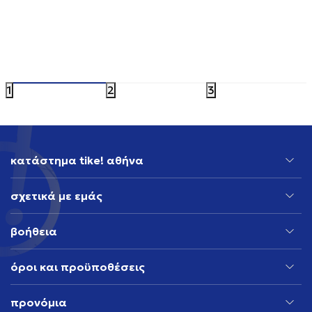
ASICS GEL-CUMULUS 16
ADIDAS 
149,99
EUR
199,99
EU
1
2
3
κατάστημα tike! αθήνα
σχετικά με εμάς
βοήθεια
όροι και προϋποθέσεις
προνόμια