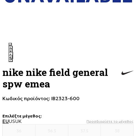
1
2
3
4
5
nike nike field general
spw emea
Κωδικός προϊόντος:
IB2323-600
Επιλέξτε μέγεθος
:
EU
US
UK
Προσδιορίστε το μέγεθος
36
36.5
37.5
38