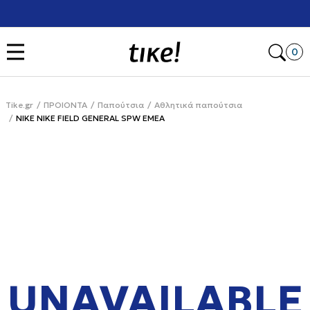
Χρειάζεσαι βοήθεια με την αγορά σου; Κάλεσέ μας στο
+302111077485
Open
0
Tike.gr
ΠΡΟΙΟΝΤΑ
Παπούτσια
Αθλητικά παπούτσια
NIKE NIKE FIELD GENERAL SPW EMEA
UNAVAILABLE