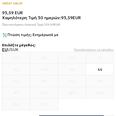
GREAT VALUE
93,59
EUR
Χαμηλότερη Τιμή 30 ημερών:
93,59
EUR
Προτεινόμενη Λιανική Τιμή:
129,99
EUR
Πτώση τιμής; Ενημέρωσέ με
Επιλέξτε μέγεθος
:
EU
US
UK
Προσδιορίστε το μέγεθος
52.5
40
40.5
41
42
42.5
43
44
44.5
45
45.5
46
47
47.5
48.5
49.5
50.5
51.5