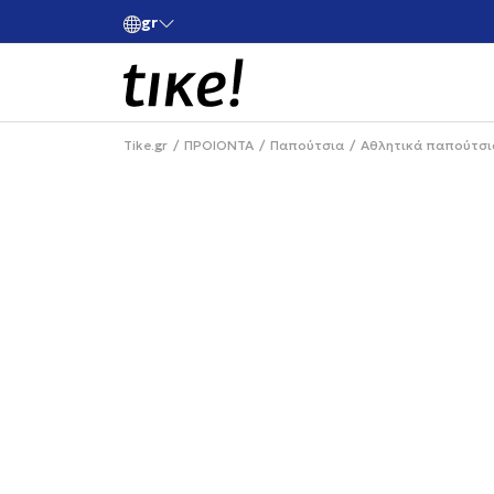
gr
ές άνω των 80€
Κάνε εγγραφή και κέρδισε -10% στην πρώτη σου 
Tike.gr
ΠΡΟΙΟΝΤΑ
Παπούτσια
Αθλητικά παπούτσι