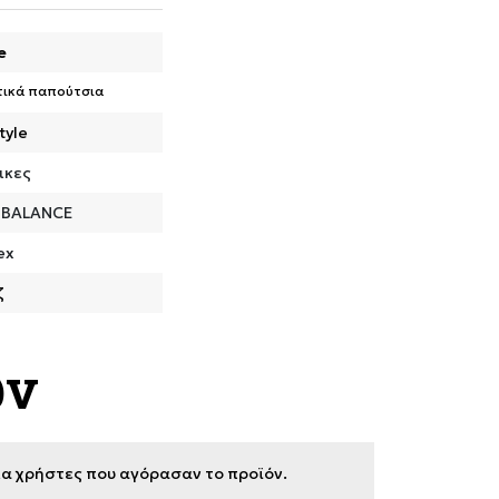
e
τικά παπούτσια
tyle
ικες
 BALANCE
ex
ζ
ων
για χρήστες που αγόρασαν το προϊόν.