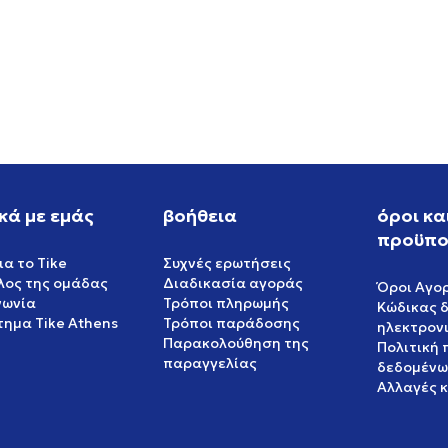
W NIKE P-6000 SE
NIKE NIKE SB DUNK LOW P
PRM WC
EUR
119,99
EUR
κά με εμάς
βοήθεια
όροι κα
προϋπο
ια το Tike
Συχνές ερωτήσεις
έλος της ομάδας
Διαδικασία αγοράς
Όροι Αγο
νωνία
Τρόποι πληρωμής
Κώδικας 
ημα Tike Athens
Τρόποι παράδοσης
ηλεκτρον
Παρακολούθηση της
Πολιτική
παραγγελίας
δεδομένω
Αλλαγές 