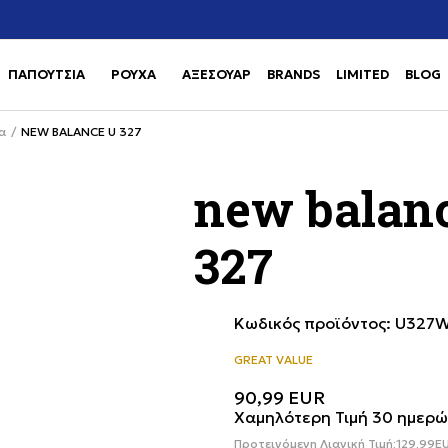
Χρειάζεσαι βοήθεια με την αγορά σου; Κάλεσέ μας στο
αγορά
+302111077485
ΠΑΠΟΥΤΣΙΑ
ΡΟΥΧΑ
ΑΞΕΣΟΥΑΡ
BRANDS
LIMITED
BLOG
Use shift+Enter to open or clos
Use shift+Enter to open or clos
α
NEW BALANCE U 327
new balan
327
Κωδικός προϊόντος:
U327
GREAT VALUE
90,99
EUR
Χαμηλότερη Τιμή 30 ημερώ
Προτεινόμενη Λιανική Τιμή:
129,99
E