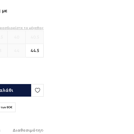
 με
ροσδιορίστε το μέγεθος
.5
40
40.5
3
44
44.5
αλάθι
 των 80€
s
Διαθεσιμότητα στο κατάστημα