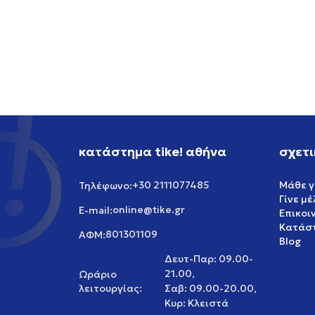
NIKE NIKE SB AIR FORCE 1
NIKE 
119,99
EUR
119,99
κατάστημα tike! αθήνα
σχετι
+30 2111077485
Μάθε γ
Τηλέφωνο:
Γίνε μ
online@tike.gr
E-mail:
Επικοι
Κατάστ
801301109
ΑΦΜ:
Blog
Δευτ-Παρ: 09.00-
21.00,
Ωράριο
λειτουργίας:
Σαβ: 09.00-20.00,
Κυρ: Κλειστά