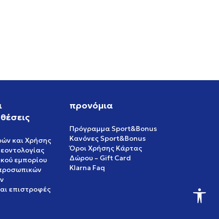
RO
ι
προνόμια
θέσεις
Πρόγραμμα Sport&Bonus
Κανόνες Sport&Bonus
ρών και Χρήσης
Όροι Χρήσης Κάρτας
δεοντολογίας
Δώρου – Gift Card
ικού εμπορίου
Klarna Faq
 προσωπικών
ν
και επιστροφές