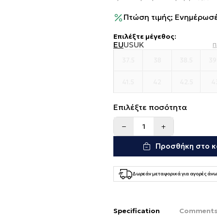
Πτώση τιμής; Ενημέρωσέ
Επιλέξτε μέγεθος
:
EU
US
UK
Π
37.5
38
38.5
39
41.5
42
42.5
4
Επιλέξτε ποσότητα
Προσθήκη στο κ
Δωρεάν μεταφορικά για αγορές άνω
Specification
Comment