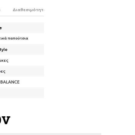
s
Διαθεσιμότητα στο κατάστημα
e
τικά παπούτσια
tyle
ικες
ρες
 BALANCE
ων