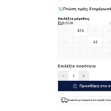
Πτώση τιμής; Ενημέρωσέ
Επιλέξτε μέγεθος
:
EU
US
UK
Π
37
37.5
38
38
40.5
41.5
42
42
44.5
45
45.5
46
Επιλέξτε ποσότητα
Προσθήκη στο κ
Δωρεάν μεταφορικά για αγορές άνω