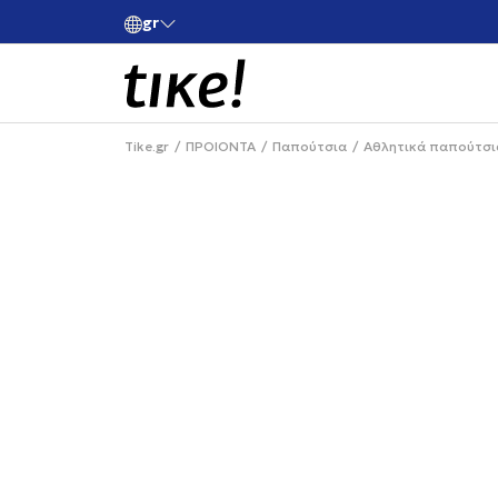
gr
ές άνω των 80€
Κάνε εγγραφή και κέρδισε -10% στην πρώτη σου 
Tike.gr
ΠΡΟΙΟΝΤΑ
Παπούτσια
Αθλητικά παπούτσι