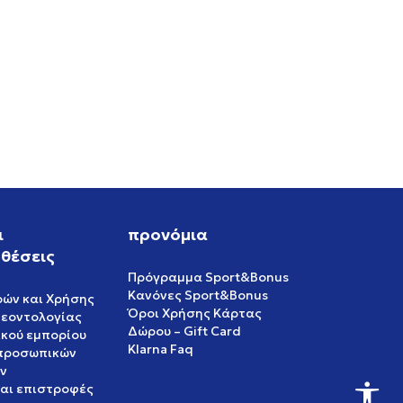
RO
ι
προνόμια
θέσεις
Πρόγραμμα Sport&Bonus
Κανόνες Sport&Bonus
ρών και Χρήσης
Όροι Χρήσης Κάρτας
δεοντολογίας
Δώρου – Gift Card
ικού εμπορίου
Klarna Faq
 προσωπικών
ν
και επιστροφές