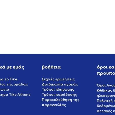
W NIKE P-6000 SE
NIKE NIKE SB DUNK LOW P
PRM WC
EUR
119,99
EUR
κά με εμάς
βοήθεια
όροι κα
προϋπο
ια το Tike
Συχνές ερωτήσεις
έλος της ομάδας
Διαδικασία αγοράς
Όροι Αγο
νωνία
Τρόποι πληρωμής
Κώδικας 
ημα Tike Athens
Τρόποι παράδοσης
ηλεκτρον
Παρακολούθηση της
Πολιτική
παραγγελίας
δεδομένω
Αλλαγές 