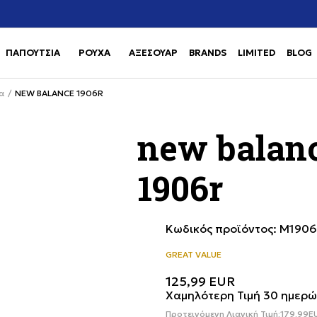
Χρειάζεσαι βοήθεια με την αγορά σου; Κάλεσέ μας στο
αγορά
+302111077485
ΠΑΠΟΥΤΣΙΑ
ΡΟΥΧΑ
ΑΞΕΣΟΥΑΡ
BRANDS
LIMITED
BLOG
Use shift+Enter to open or clos
Use shift+Enter to open or clos
α
NEW BALANCE 1906R
new balan
1906r
Κωδικός προϊόντος:
M1906
GREAT VALUE
125,99
EUR
Χαμηλότερη Τιμή 30 ημερώ
Προτεινόμενη Λιανική Τιμή:
179,99
E