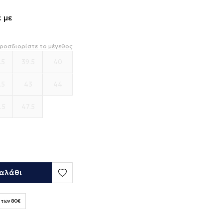
 με
ροσδιορίστε το μέγεθος
.5
39.5
40
.5
43
44
.5
47.5
αλάθι
 των 80€