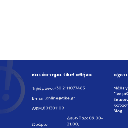
NIKE NIKE SB AIR FORCE 1
NIKE 
119,99
EUR
119,99
κατάστημα tike! αθήνα
σχετι
+30 2111077485
Μάθε γ
Τηλέφωνο:
Γίνε μ
online@tike.gr
E-mail:
Επικοι
Κατάστ
801301109
ΑΦΜ:
Blog
Δευτ-Παρ: 09.00-
21.00,
Ωράριο