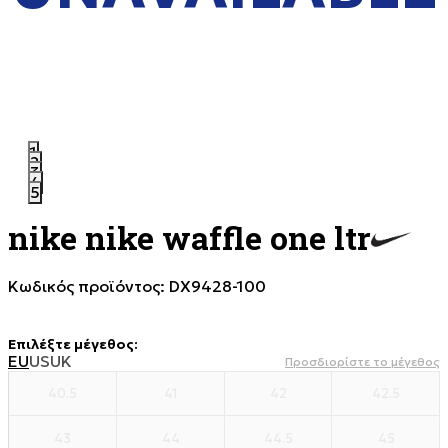
1
2
3
4
5
nike nike waffle one ltr
Κωδικός προϊόντος:
DX9428-100
Επιλέξτε μέγεθος
:
EU
US
UK
Προσδιορίστε το μέγεθος
40.5
41
42
42.5
43
44
44.5
45