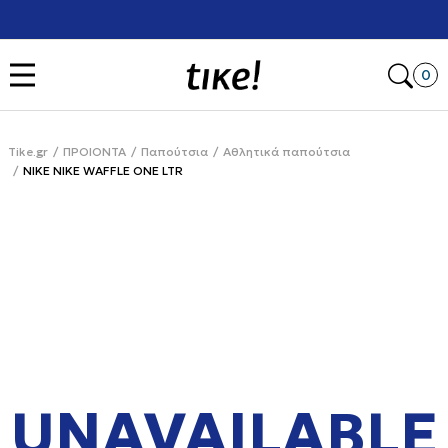
Χρειάζεσαι βοήθεια με την αγορά σου; Κάλεσέ μας στο
+302111077485
Open
0
Tike.gr
ΠΡΟΙΟΝΤΑ
Παπούτσια
Αθλητικά παπούτσια
NIKE NIKE WAFFLE ONE LTR
UNAVAILABLE