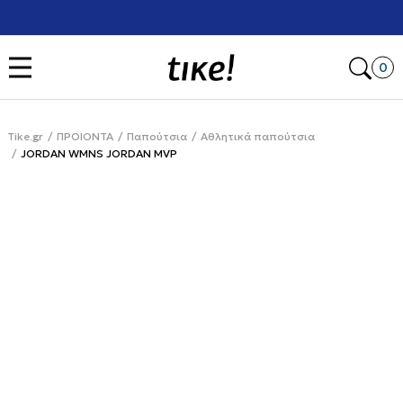
Χρειάζεσαι βοήθεια με την αγορά σου; Κάλεσέ μας στο
+302111077485
Open
0
Tike.gr
ΠΡΟΙΟΝΤΑ
Παπούτσια
Αθλητικά παπούτσια
JORDAN WMNS JORDAN MVP