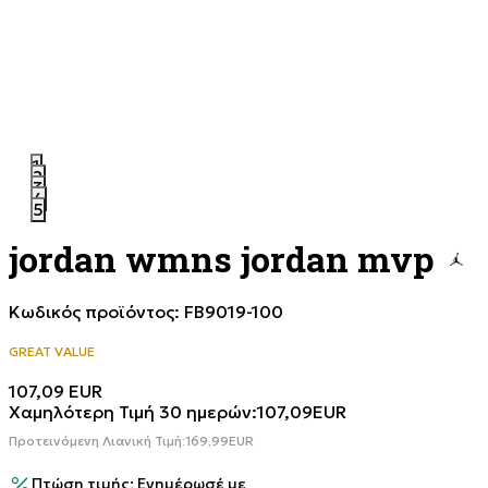
1
2
3
4
5
jordan wmns jordan mvp
Κωδικός προϊόντος:
FB9019-100
GREAT VALUE
107,09
EUR
Χαμηλότερη Τιμή 30 ημερών:
107,09
EUR
Προτεινόμενη Λιανική Τιμή:
169,99
EUR
Πτώση τιμής; Ενημέρωσέ με