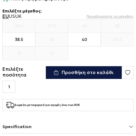
Επιλέξτε μέγεθος
:
EU
US
UK
Προσδιορίστε το μέγεθος
36.5
37.5
36
38
38.5
39
40
40.5
41
42
Επιλέξτε
Προσθήκη στο καλάθι
ποσότητα
Δωρεάν μεταφορικά για αγορές άνω των 80€
Specification