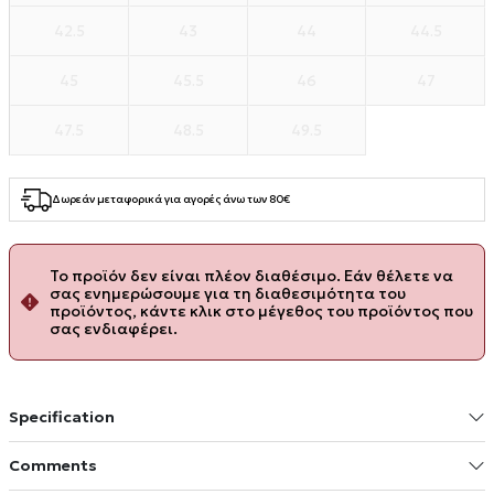
42.5
43
44
44.5
45
45.5
46
47
47.5
48.5
49.5
Δωρεάν μεταφορικά για αγορές άνω των 80€
Το προϊόν δεν είναι πλέον διαθέσιμο. Εάν θέλετε να
σας ενημερώσουμε για τη διαθεσιμότητα του
προϊόντος, κάντε κλικ στο μέγεθος του προϊόντος που
σας ενδιαφέρει.
Specification
Comments