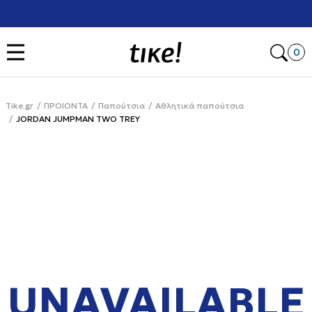
Χρειάζεσαι βοήθεια με την αγορά σου; Κάλεσέ μας στο
+302111077485
Open
0
Tike.gr
ΠΡΟΙΟΝΤΑ
Παπούτσια
Αθλητικά παπούτσια
JORDAN JUMPMAN TWO TREY
UNAVAILABLE