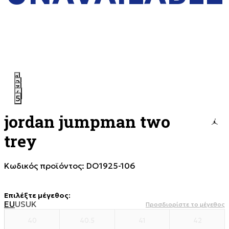
1
2
3
4
5
jordan jumpman two
trey
Κωδικός προϊόντος:
DO1925-106
Επιλέξτε μέγεθος
:
EU
US
UK
Προσδιορίστε το μέγεθος
40
40.5
41
42