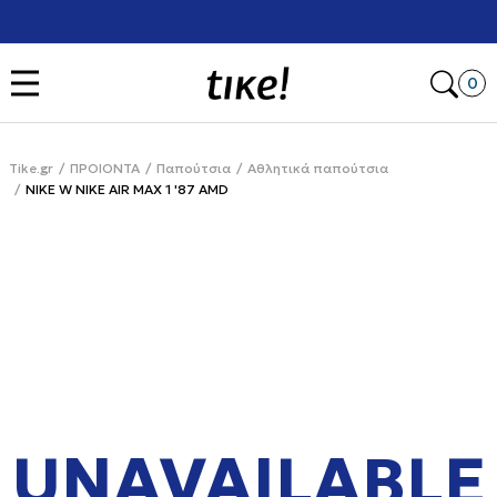
Χρειάζεσαι βοήθεια με την αγορά σου; Κάλεσέ μας στο
+302111077485
Open
0
Tike.gr
ΠΡΟΙΟΝΤΑ
Παπούτσια
Αθλητικά παπούτσια
NIKE W NIKE AIR MAX 1 '87 AMD
UNAVAILABLE