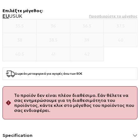
Επιλέξτε μέγεθος
:
EU
US
UK
Προσδιορίστε το μέγεθος
35.5
36
36.5
37.5
38
38.5
39
40
40.5
41
42
Δωρεάν μεταφορικά για αγορές άνω των 80€
Το προϊόν δεν είναι πλέον διαθέσιμο. Εάν θέλετε να
σας ενημερώσουμε για τη διαθεσιμότητα του
προϊόντος, κάντε κλικ στο μέγεθος του προϊόντος που
σας ενδιαφέρει.
Specification