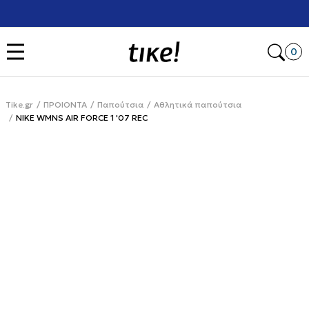
Χρειάζεσαι βοήθεια με την αγορά σου; Κάλεσέ μας στο
+302111077485
Open
0
Tike.gr
ΠΡΟΙΟΝΤΑ
Παπούτσια
Αθλητικά παπούτσια
NIKE WMNS AIR FORCE 1 '07 REC