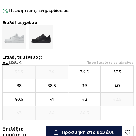
Πτώση τιμής; Ενημέρωσέ με
Επιλέξτε χρώμα:
Επιλέξτε μέγεθος
:
EU
US
UK
Προσδιορίστε το μέγεθος
35.5
36
36.5
37.5
38
38.5
39
40
40.5
41
42
42.5
43
44
44.5
Επιλέξτε
Προσθήκη στο καλάθι
ποσότητα