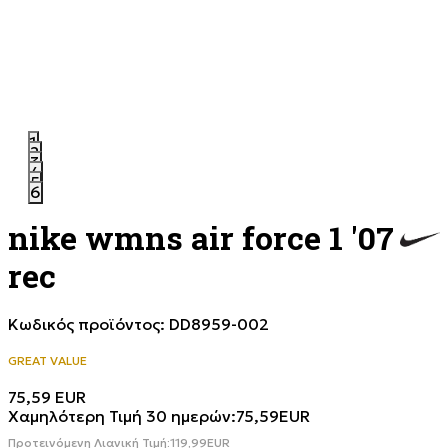
1
2
3
4
5
6
nike wmns air force 1 '07
rec
Κωδικός προϊόντος:
DD8959-002
GREAT VALUE
75,59
EUR
Χαμηλότερη Τιμή 30 ημερών:
75,59
EUR
Προτεινόμενη Λιανική Τιμή:
119,99
EUR