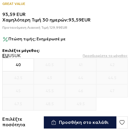
GREAT VALUE
93,59
EUR
Χαμηλότερη Τιμή 30 ημερών:
93,59
EUR
Προτεινόμενη Λιανική Τιμή:
129,99
EUR
Πτώση τιμής; Ενημέρωσέ με
Επιλέξτε μέγεθος
:
EU
US
UK
Προσδιορίστε το μέγεθος
40
40.5
41
42
42.5
43
44
44.5
45
45.5
46
47
47.5
48.5
49.5
Επιλέξτε
Προσθήκη στο καλάθι
ποσότητα