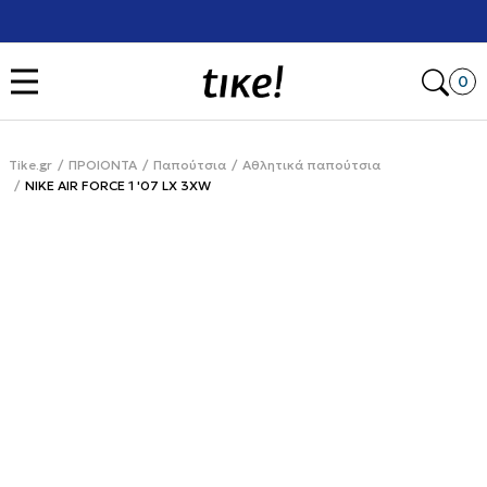
Χρειάζεσαι βοήθεια με την αγορά σου; Κάλεσέ μας στο
+302111077485
Open
0
Tike.gr
ΠΡΟΙΟΝΤΑ
Παπούτσια
Αθλητικά παπούτσια
NIKE AIR FORCE 1 '07 LX 3XW