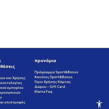
RO
ι
προνόμια
θέσεις
Πρόγραμμα Sport&Bonus
Κανόνες Sport&Bonus
ρών και Χρήσης
Όροι Χρήσης Κάρτας
δεοντολογίας
Δώρου – Gift Card
ικού εμπορίου
Klarna Faq
 προσωπικών
ν
και επιστροφές