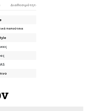
s
Διαθεσιμότητα στο κατάστημα
e
τικά παπούτσια
tyle
ικες
ρες
DAS
σινο
ων