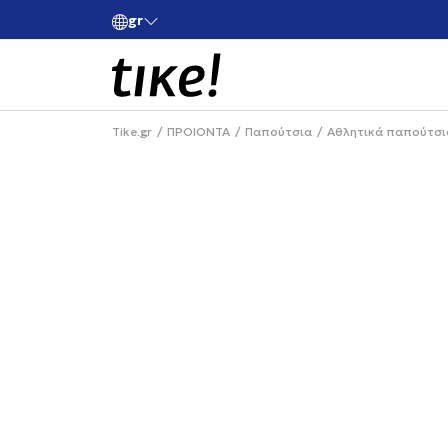
gr
ές άνω των 80€
Κάνε εγγραφή και κέρδισε -10% στην πρώτη σου 
Tike.gr
ΠΡΟΙΟΝΤΑ
Παπούτσια
Αθλητικά παπούτσι