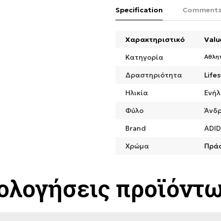
Specification
Comment
Χαρακτηριστικό
Valu
Κατηγορία
Αθλη
Δραστηριότητα
Lifes
Ηλικία
Ενήλ
Φύλο
Άνδ
Brand
ADI
Χρώμα
Πρά
ιολογήσεις προϊόντ