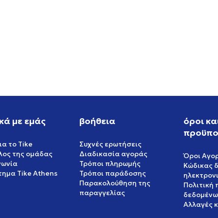
W NIKE P-6000 SE
NIKE NIKE SB DUNK LOW P
PRM WC
EUR
119,99
EUR
κά με εμάς
βοήθεια
όροι κα
προϋπο
ια το Tike
Συχνές ερωτήσεις
έλος της ομάδας
Διαδικασία αγοράς
Όροι Αγο
νωνία
Τρόποι πληρωμής
Κώδικας 
ημα Tike Athens
Τρόποι παράδοσης
ηλεκτρον
Παρακολούθηση της
Πολιτική
παραγγελίας
δεδομένω
Αλλαγές 