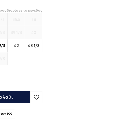
ροσδιορίστε το μέγεθος
1/3
35.5
36
2/3
39 1/3
40
2/3
42
43 1/3
2/3
αλάθι
 των 80€