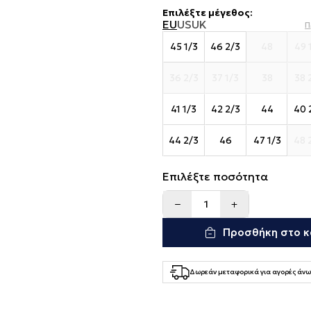
Επιλέξτε μέγεθος
:
EU
US
UK
Π
45 1/3
46 2/3
48
49 
36 2/3
37 1/3
38
38 
41 1/3
42 2/3
44
40 
44 2/3
46
47 1/3
48 
Επιλέξτε ποσότητα
Προσθήκη στο κ
Δωρεάν μεταφορικά για αγορές άνω