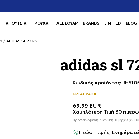
Χρειάζεσαι βοήθεια με την αγορά σου; Κάλεσέ μας στο
αγορά
+302111077485
ΠΑΠΟΥΤΣΙΑ
ΡΟΥΧΑ
ΑΞΕΣΟΥΑΡ
BRANDS
LIMITED
BLOG
Use shift+Enter to open or clos
Use shift+Enter to open or clos
α
ADIDAS SL 72 RS
adidas sl 7
Κωδικός προϊόντος:
JH510
GREAT VALUE
69,99
EUR
Χαμηλότερη Τιμή 30 ημερώ
Προτεινόμενη Λιανική Τιμή:
99,99
EU
Πτώση τιμής; Ενημέρωσέ