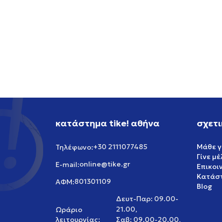
NIKE NIKE SB AIR FORCE 1
NIKE 
119,99
EUR
119,99
κατάστημα tike! αθήνα
σχετι
+30 2111077485
Μάθε γ
Τηλέφωνο:
Γίνε μ
online@tike.gr
E-mail:
Επικοι
Κατάστ
801301109
ΑΦΜ:
Blog
Δευτ-Παρ: 09.00-
21.00,
Ωράριο
λειτουργίας:
Σαβ: 09.00-20.00,