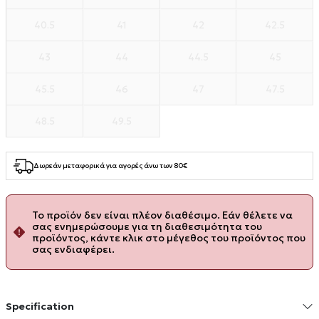
40.5
41
42
42.5
43
44
44.5
45
45.5
46
47
47.5
48.5
49.5
Δωρεάν μεταφορικά για αγορές άνω των 80€
Το προϊόν δεν είναι πλέον διαθέσιμο. Εάν θέλετε να
σας ενημερώσουμε για τη διαθεσιμότητα του
προϊόντος, κάντε κλικ στο μέγεθος του προϊόντος που
σας ενδιαφέρει.
Specification