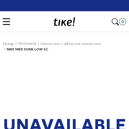
Χρειάζεσαι βοήθεια με την αγορά σου; Κάλεσέ μας στο
+302111077485
Open
0
Tike.gr
ΠΡΟΙΟΝΤΑ
Παπούτσια
Αθλητικά παπούτσια
NIKE NIKE DUNK LOW SC
UNAVAILABLE