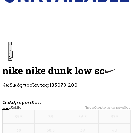
1
2
3
4
5
nike nike dunk low sc
Κωδικός προϊόντος:
IB3079-200
Επιλέξτε μέγεθος
:
EU
US
UK
Προσδιορίστε το μέγεθος
35.5
36
36.5
37.5
38
38.5
39
40