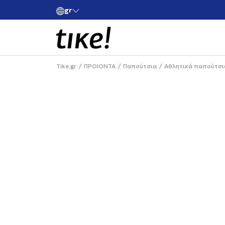
gr
ές άνω των 80€
Κάνε εγγραφή και κέρδισε -10% στην πρώτη σου 
Tike.gr
ΠΡΟΙΟΝΤΑ
Παπούτσια
Αθλητικά παπούτσι