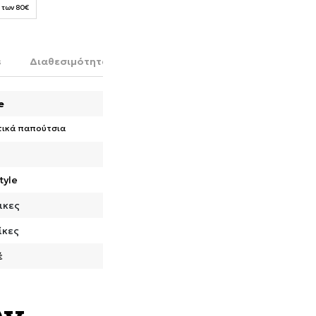
 των 80€
s
Διαθεσιμότητα στο κατάστημα
e
τικά παπούτσια
tyle
ικες
ίκες
έ