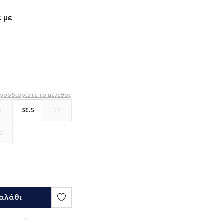
 με
ροσδιορίστε το μέγεθος
8
38.5
39
2
αλάθι