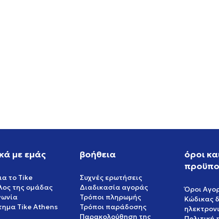
W NIKE P-6000 SE
NIKE NIKE SB DUNK LOW P
PRM WC
EUR
119,99
EUR
κά με εμάς
βοήθεια
όροι κα
προϋπο
ια το Tike
Συχνές ερωτήσεις
έλος της ομάδας
Διαδικασία αγοράς
Όροι Αγο
νωνία
Τρόποι πληρωμής
Κώδικας 
ημα Tike Athens
Τρόποι παράδοσης
ηλεκτρον
Παρακολούθηση της
Πολιτική