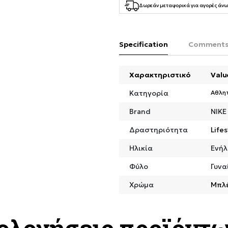
Δωρεάν μεταφορικά για αγορές άνω
Specification
Comment
Χαρακτηριστικό
Valu
Κατηγορία
Αθλη
Brand
NIKE
Δραστηριότητα
Lifes
Ηλικία
Ενήλ
Φύλο
Γυνα
Χρώμα
Μπλ