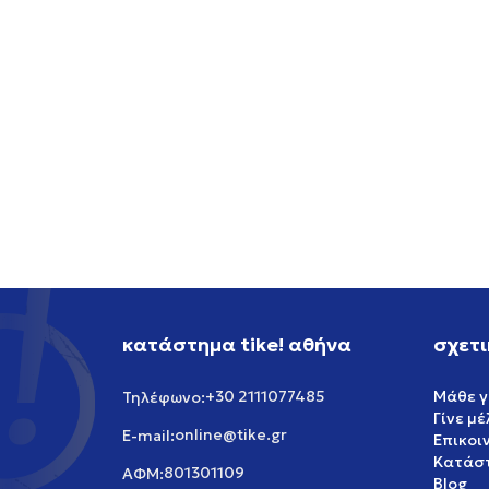
NIKE NIKE SB AIR FORCE 1
NIKE 
119,99
EUR
119,99
κατάστημα tike! αθήνα
σχετι
+30 2111077485
Μάθε γ
Τηλέφωνο:
Γίνε μ
online@tike.gr
E-mail:
Επικοι
Κατάστ
801301109
ΑΦΜ:
Blog