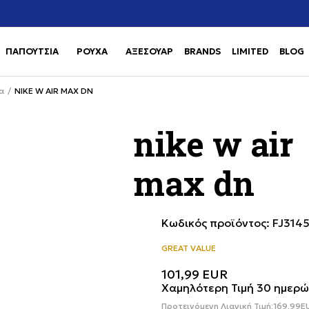
Χρειάζεσαι βοήθεια με την αγορά σου; Κάλεσέ μας στο
αγορά
+302111077485
ΠΑΠΟΥΤΣΙΑ
ΡΟΥΧΑ
ΑΞΕΣΟΥΑΡ
BRANDS
LIMITED
BLOG
Use shift+Enter to open or clos
Use shift+Enter to open or clos
α
NIKE W AIR MAX DN
nike w air
max dn
Κωδικός προϊόντος:
FJ314
GREAT VALUE
101,99
EUR
Χαμηλότερη Τιμή 30 ημερώ
Προτεινόμενη Λιανική Τιμή:
169,99
E