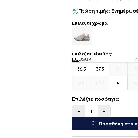
Πτώση τιμής; Ενημέρωσέ
Επιλέξτε χρώμα:
Επιλέξτε μέγεθος
:
EU
US
UK
Π
36.5
37.5
36
3
40
40.5
41
4
Επιλέξτε ποσότητα
Προσθήκη στο κ