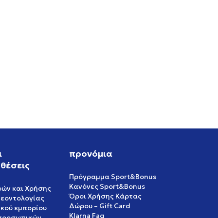
RO
ι
προνόμια
θέσεις
Πρόγραμμα Sport&Bonus
Κανόνες Sport&Bonus
ρών και Χρήσης
Όροι Χρήσης Κάρτας
δεοντολογίας
Δώρου – Gift Card
ικού εμπορίου
Klarna Faq
 προσωπικών