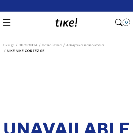
Χρειάζεσαι βοήθεια με την αγορά σου; Κάλεσέ μας στο
+302111077485
Open
0
Tike.gr
ΠΡΟΙΟΝΤΑ
Παπούτσια
Αθλητικά παπούτσια
NIKE NIKE CORTEZ SE
UNAVAILABLE