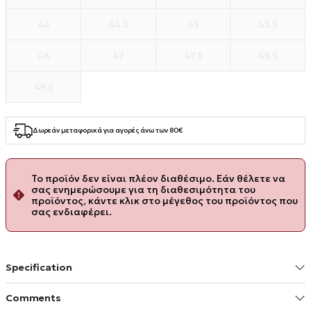
44
44.5
45
45.5
46
47
47.5
48.5
49.5
Δωρεάν μεταφορικά για αγορές άνω των 80€
Το προϊόν δεν είναι πλέον διαθέσιμο. Εάν θέλετε να
σας ενημερώσουμε για τη διαθεσιμότητα του
προϊόντος, κάντε κλικ στο μέγεθος του προϊόντος που
σας ενδιαφέρει.
Specification
Comments