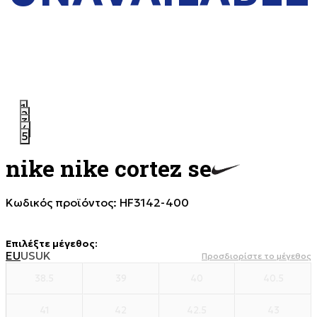
1
2
3
4
5
nike nike cortez se
Κωδικός προϊόντος:
HF3142-400
Επιλέξτε μέγεθος
:
EU
US
UK
Προσδιορίστε το μέγεθος
38.5
39
40
40.5
41
42
42.5
43