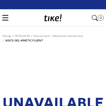
Χρειάζεσαι βοήθεια με την αγορά σου; Κάλεσέ μας στο
+302111077485
Open
0
Tike.gr
ΠΡΟΙΟΝΤΑ
Παπούτσια
Αθλητικά παπούτσια
ASICS GEL-KINETIC FLUENT
UNAVAILABLE