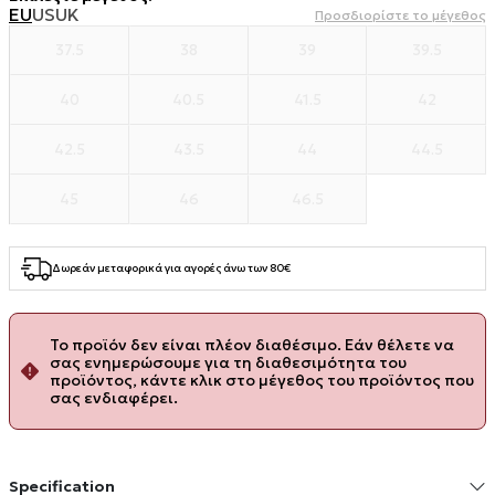
EU
US
UK
Προσδιορίστε το μέγεθος
37.5
38
39
39.5
40
40.5
41.5
42
42.5
43.5
44
44.5
45
46
46.5
Δωρεάν μεταφορικά για αγορές άνω των 80€
Το προϊόν δεν είναι πλέον διαθέσιμο. Εάν θέλετε να
σας ενημερώσουμε για τη διαθεσιμότητα του
προϊόντος, κάντε κλικ στο μέγεθος του προϊόντος που
σας ενδιαφέρει.
Specification