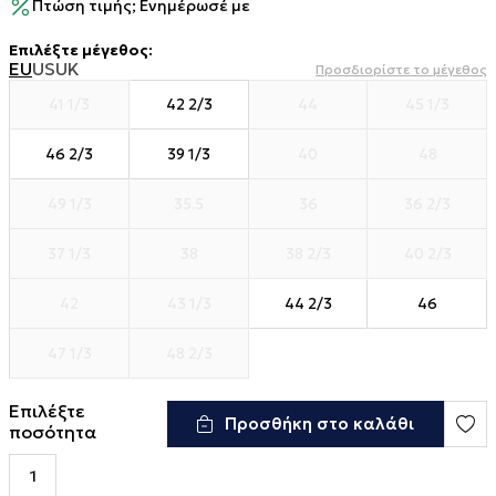
Πτώση τιμής; Ενημέρωσέ με
Επιλέξτε μέγεθος
:
EU
US
UK
Προσδιορίστε το μέγεθος
41 1/3
42 2/3
44
45 1/3
46 2/3
39 1/3
40
48
49 1/3
35.5
36
36 2/3
37 1/3
38
38 2/3
40 2/3
42
43 1/3
44 2/3
46
47 1/3
48 2/3
Επιλέξτε
Προσθήκη στο καλάθι
ποσότητα