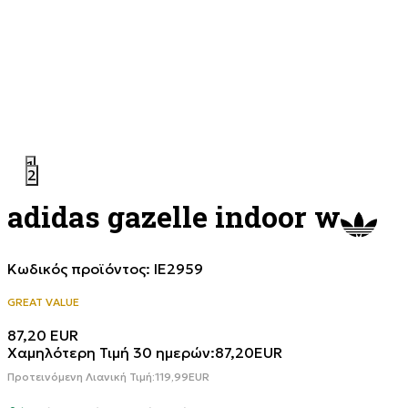
1
2
adidas gazelle indoor w
Κωδικός προϊόντος:
IE2959
GREAT VALUE
87,20
EUR
Χαμηλότερη Τιμή 30 ημερών:
87,20
EUR
Προτεινόμενη Λιανική Τιμή:
119,99
EUR