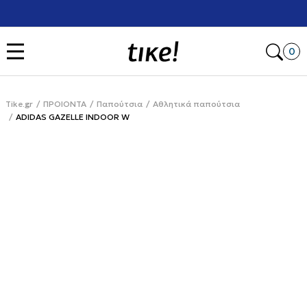
Χρειάζεσαι βοήθεια με την αγορά σου; Κάλεσέ μας στο
+302111077485
Open
0
Tike.gr
ΠΡΟΙΟΝΤΑ
Παπούτσια
Αθλητικά παπούτσια
ADIDAS GAZELLE INDOOR W