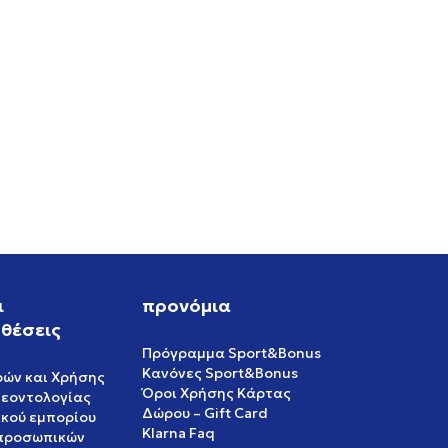
ι
προνόμια
θέσεις
Πρόγραμμα Sport&Bonus
Κανόνες Sport&Bonus
ρών και Χρήσης
Όροι Χρήσης Κάρτας
δεοντολογίας
Δώρου – Gift Card
ικού εμπορίου
Klarna Faq
 προσωπικών