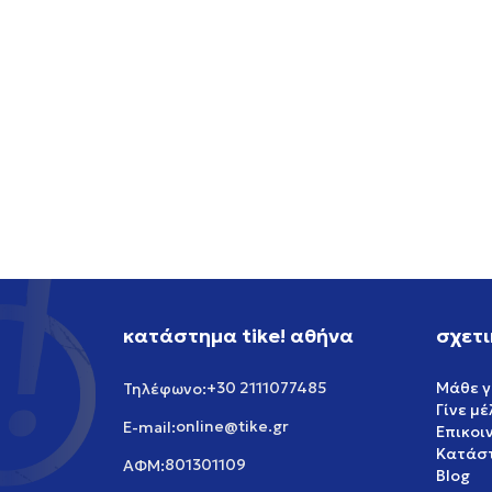
ASICS GEL-CUMULUS 16
ADIDA
149,99
EUR
199,99
κατάστημα tike! αθήνα
σχετι
+30 2111077485
Μάθε γ
Τηλέφωνο:
Γίνε μ
online@tike.gr
E-mail:
Επικοι
Κατάστ
801301109
ΑΦΜ:
Blog