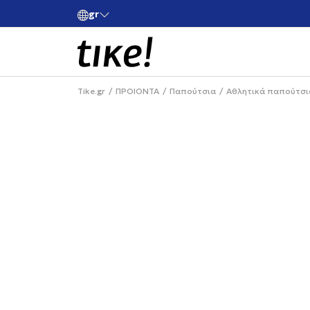
gr
ές άνω των 80€
Κάνε εγγραφή και κέρδισε -10% στην πρώτη σου 
Tike.gr
ΠΡΟΙΟΝΤΑ
Παπούτσια
Αθλητικά παπούτσι