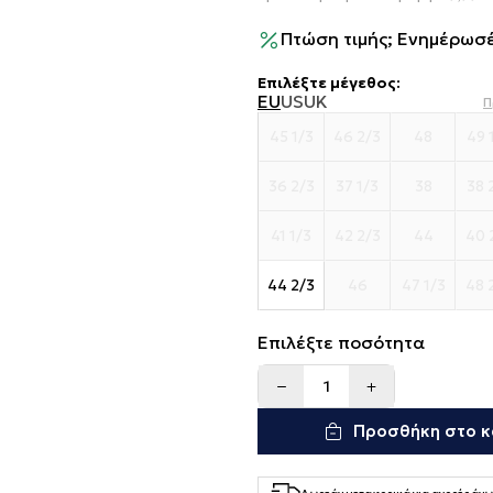
Πτώση τιμής; Ενημέρωσέ
Επιλέξτε μέγεθος
:
EU
US
UK
Π
45 1/3
46 2/3
48
49 
36 2/3
37 1/3
38
38 
41 1/3
42 2/3
44
40 
44 2/3
46
47 1/3
48 
Επιλέξτε ποσότητα
Προσθήκη στο κ