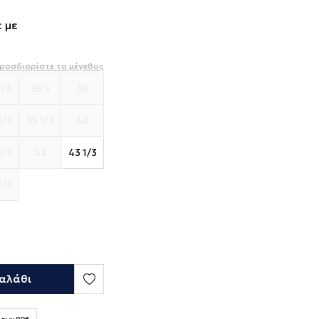
 με
ροσδιορίστε το μέγεθος
1/3
35.5
36
2/3
39 1/3
40
2/3
42
43 1/3
2/3
αλάθι