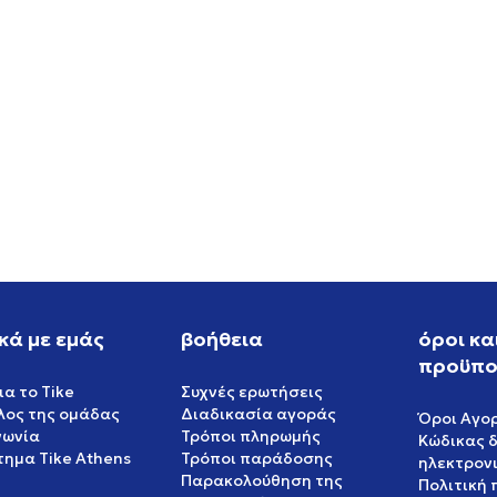
S WB GAZELLE PONY
ASICS GEL-NYC 2.0
EUR
159,99
EUR
κά με εμάς
βοήθεια
όροι κα
προϋπο
ια το Tike
Συχνές ερωτήσεις
έλος της ομάδας
Διαδικασία αγοράς
Όροι Αγο
νωνία
Τρόποι πληρωμής
Κώδικας 
ημα Tike Athens
Τρόποι παράδοσης
ηλεκτρον
Παρακολούθηση της
Πολιτική