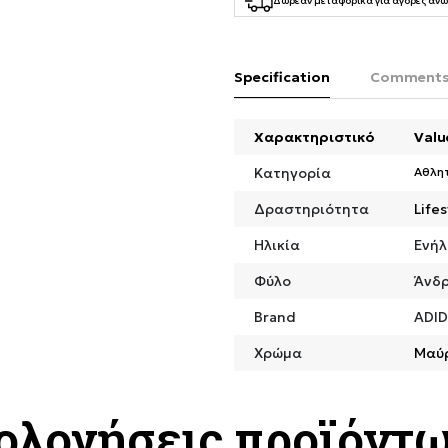
Δωρεάν μεταφορικά για αγορές άνω
Specification
Comment
Χαρακτηριστικό
Valu
Κατηγορία
Αθλη
Δραστηριότητα
Lifes
Ηλικία
Ενήλ
Φύλο
Άνδ
Brand
ADI
Χρώμα
Μαύ
ιολογήσεις προϊόντ