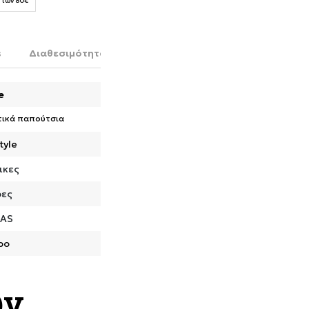
 των 80€
s
Διαθεσιμότητα στο κατάστημα
e
τικά παπούτσια
tyle
ικες
ρες
DAS
ρο
ων