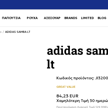
Χρειάζεσαι βοήθεια με την αγορά σου; Κάλεσέ μας στο
αγορά
+302111077485
ΠΑΠΟΥΤΣΙΑ
ΡΟΥΧΑ
ΑΞΕΣΟΥΑΡ
BRANDS
LIMITED
BLOG
Use shift+Enter to open or clos
Use shift+Enter to open or clos
α
ADIDAS SAMBA LT
adidas sa
lt
Κωδικός προϊόντος:
JI320
GREAT VALUE
84,23
EUR
Χαμηλότερη Τιμή 30 ημερώ
Προτεινόμενη Λιανική Τιμή:
129,99
E