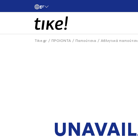
gr
ές άνω των 80€
Κάνε εγγραφή και κέρδισε -10% στην πρώτη σου 
Tike.gr
ΠΡΟΙΟΝΤΑ
Παπούτσια
Αθλητικά παπούτσι
UNAVAIL