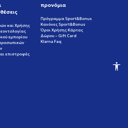
ι
προνόμια
θέσεις
Πρόγραμμα Sport&Bonus
Κανόνες Sport&Bonus
ρών και Χρήσης
Όροι Χρήσης Κάρτας
δεοντολογίας
Δώρου – Gift Card
ικού εμπορίου
Klarna Faq
 προσωπικών
ν
και επιστροφές