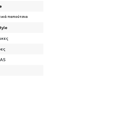
e
τικά παπούτσια
tyle
ικες
ρες
DAS