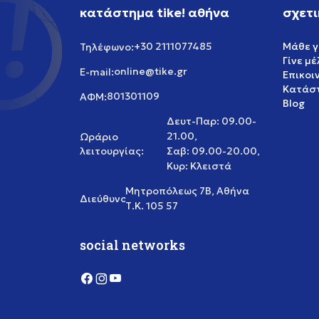
κατάστημα tike! αθήνα
σχετι
+30 2111077485
Μάθε γ
Τηλέφωνο:
Γίνε μ
online@tike.gr
E-mail:
Επικοι
Κατάστ
801301109
ΑΦΜ:
Blog
Δευτ-Παρ: 09.00-
21.00,
Ωράριο
λειτουργίας:
Σαβ: 09.00-20.00,
Κυρ: Κλειστά
Μητροπόλεως 7Β, Αθήνα
Διεύθυνση:
Τ.Κ. 105 57
social networks