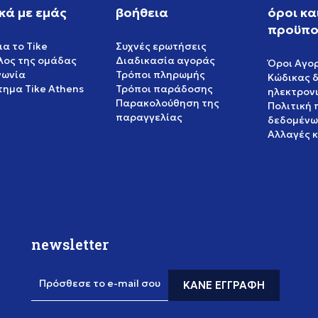
κά με εμάς
βοήθεια
όροι κα
προϋπο
ια το Tike
Συχνές ερωτήσεις
έλος της ομάδας
Διαδικασία αγοράς
Όροι Αγο
νωνία
Τρόποι πληρωμής
Κώδικας 
ημα Tike Athens
Τρόποι παράδοσης
ηλεκτρον
Παρακολούθηση της
Πολιτική
παραγγελίας
δεδομένω
Αλλαγές 
newsletter
Πρόσθεσε το e-mail σου
ΚΆΝΕ ΕΓΓΡΑΦΉ