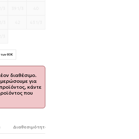
2/3
39 1/3
40
2/3
42
43 1/3
2/3
 των 80€
λέον διαθέσιμο.
ημερώσουμε για
προϊόντος, κάντε
προϊόντος που
s
Διαθεσιμότητα στο κατάστημα