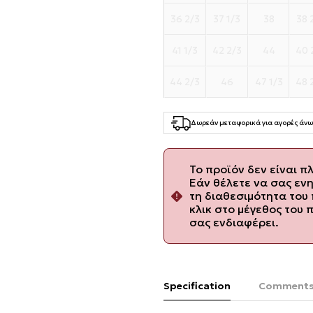
36 2/3
37 1/3
38
38 
41 1/3
42 2/3
44
40 
44 2/3
46
47 1/3
48 
Δωρεάν μεταφορικά για αγορές άνω
Το προϊόν δεν είναι π
Εάν θέλετε να σας εν
τη διαθεσιμότητα του 
κλικ στο μέγεθος του 
σας ενδιαφέρει.
Specification
Comment