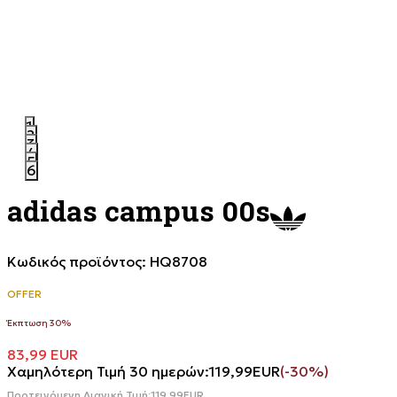
1
2
3
4
5
6
adidas campus 00s
Κωδικός προϊόντος:
HQ8708
OFFER
Έκπτωση 30%
83,99
EUR
Χαμηλότερη Τιμή 30 ημερών:
119,99
EUR
(-30%)
Προτεινόμενη Λιανική Τιμή:
119,99
EUR