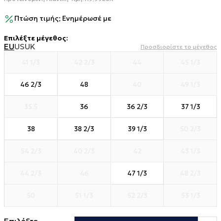
Πτώση τιμής; Ενημέρωσέ με
Επιλέξτε μέγεθος
:
EU
US
UK
Προσδιορίστε το μέγεθος
41 1/3
42 2/3
44
45 1/3
46 2/3
48
40
49 1/3
35.5
36
36 2/3
37 1/3
38
38 2/3
39 1/3
50 2/3
54 2/3
40 2/3
42
43 1/3
44 2/3
46
47 1/3
48 2/3
50
51 1/3
52 2/3
53 1/3