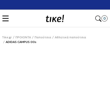
Χρειάζεσαι βοήθεια με την αγορά σου; Κάλεσέ μας στο
+302111077485
Open
0
Tike.gr
ΠΡΟΙΟΝΤΑ
Παπούτσια
Αθλητικά παπούτσια
ADIDAS CAMPUS 00s