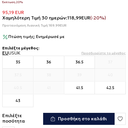
Έκπτωση 20%
95,19
EUR
Χαμηλότερη Τιμή 30 ημερών:
118,99
EUR
(-20%)
Προτεινόμενη Λιανική Τιμή:
169,99
EUR
Πτώση τιμής; Ενημέρωσέ με
Επιλέξτε μέγεθος
:
EU
US
UK
Προσδιορίστε το μέγεθος
35
36
36.5
37
37.5
38
39
40
40.5
41
41.5
42.5
43
Επιλέξτε
Προσθήκη στο καλάθι
ποσότητα