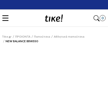
Χρειάζεσαι βοήθεια με την αγορά σου; Κάλεσέ μας στο
+302111077485
Open
0
Tike.gr
ΠΡΟΙΟΝΤΑ
Παπούτσια
Αθλητικά παπούτσια
NEW BALANCE BBW550