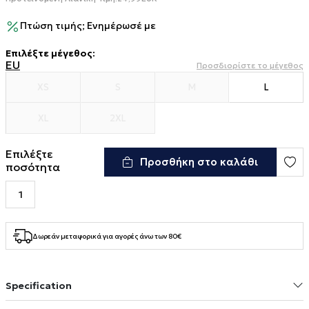
Πτώση τιμής; Ενημέρωσέ με
Επιλέξτε μέγεθος
:
EU
Προσδιορίστε το μέγεθος
XS
S
M
L
XL
2XL
Επιλέξτε
Προσθήκη στο καλάθι
ποσότητα
Δωρεάν μεταφορικά για αγορές άνω των 80€
Specification