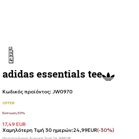
1
2
3
4
adidas essentials tee
Κωδικός προϊόντος:
JW0970
OFFER
Έκπτωση 30%
17,49
EUR
Χαμηλότερη Τιμή 30 ημερών:
24,99
EUR
(-30%)
Προτεινόμενη Λιανική Τιμή:
24,99
EUR