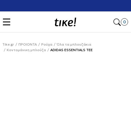
Χρειάζεσαι βοήθεια με την αγορά σου; Κάλεσέ μας στο
+302111077485
Open
0
Tike.gr
ΠΡΟΙΟΝΤΑ
Ρούχα
Όλα τα μπλουζάκια
Κοντομάνικη μπλούζα
ADIDAS ESSENTIALS TEE