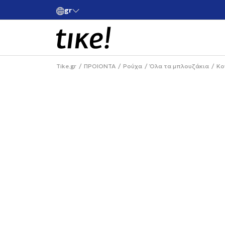
Χρειάζεσαι βοήθεια με την αγορά σου; Κάλεσέ μα
gr
ην πρώτη σου αγορά
+302111077485
Tike.gr
ΠΡΟΙΟΝΤΑ
Ρούχα
Όλα τα μπλουζάκια
Κο