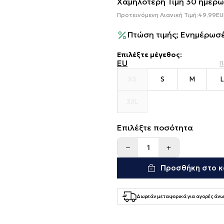
Χαμηλότερη Τιμή 30 ημερώ
Προτεινόμενη Λιανική Τιμή:
49,99
EU
Πτώση τιμής; Ενημέρωσέ
Επιλέξτε μέγεθος
:
EU
Π
XS
S
M
L
3XL
Επιλέξτε ποσότητα
Προσθήκη στο κ
Δωρεάν μεταφορικά για αγορές άνω