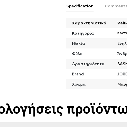
Specification
Comment
Χαρακτηριστικό
Valu
Κατηγορία
Κοντ
Ηλικία
Ενήλ
Φύλο
Άνδ
Δραστηριότητα
BAS
Brand
JOR
Χρώμα
Μαύ
ιολογήσεις προϊόντ