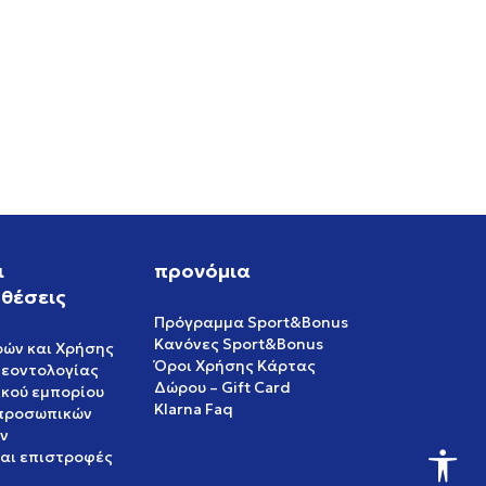
ι
προνόμια
θέσεις
Πρόγραμμα Sport&Bonus
Κανόνες Sport&Bonus
ρών και Χρήσης
Όροι Χρήσης Κάρτας
δεοντολογίας
Δώρου – Gift Card
ικού εμπορίου
Klarna Faq
 προσωπικών
ν
και επιστροφές