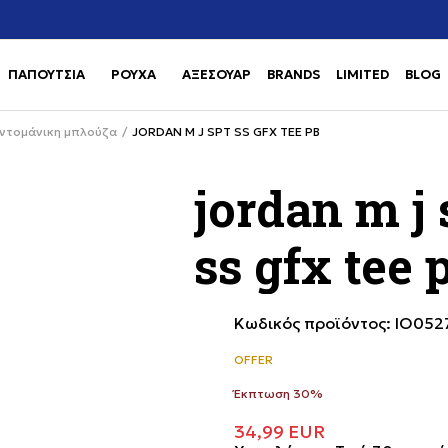
ς στο
Πληρωμή σε 3 άτοκες δόσεις με Klarna
ΠΑΠΟΥΤΣΙΑ
ΡΟΥΧΑ
ΑΞΕΣΟΥΑΡ
BRANDS
LIMITED
BLOG
Use shift+Enter to open or clos
Use shift+Enter to open or clos
ντομάνικη μπλούζα
JORDAN M J SPT SS GFX TEE PB
jordan m j 
ss gfx tee 
Κωδικός προϊόντος:
IO052
OFFER
Έκπτωση 30%
34,99
EUR