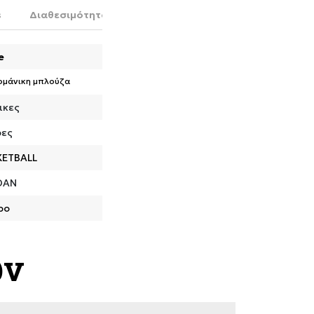
s
Διαθεσιμότητα στο κατάστημα
e
ομάνικη μπλούζα
ικες
ρες
KETBALL
DAN
ρο
ων