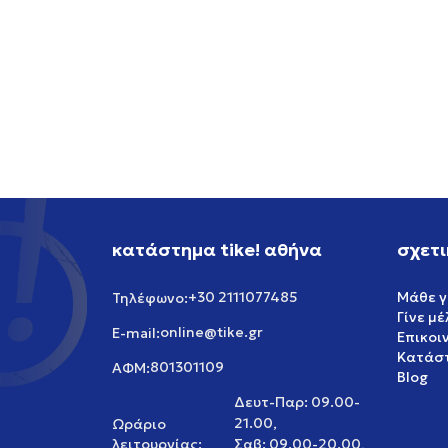
NIKE RN M NSW TEE LSE GFB
NIKE T
PHOTO
39,99
EUR
64,99
κατάστημα tike! αθήνα
σχετι
+30 2111077485
Μάθε γ
Τηλέφωνο:
Γίνε μ
online@tike.gr
E-mail:
Επικοι
Κατάστ
801301109
ΑΦΜ:
Blog
Δευτ-Παρ: 09.00-
21.00,
Ωράριο
λειτουργίας:
Σαβ: 09.00-20.00,