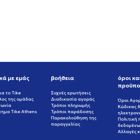
-SHIRT
ADIDAS 3 STRIPES TEE
EUR
34,99
EUR
κά με εμάς
βοήθεια
όροι κα
προϋπο
ια το Tike
Συχνές ερωτήσεις
έλος της ομάδας
Διαδικασία αγοράς
Όροι Αγο
νωνία
Τρόποι πληρωμής
Κώδικας 
ημα Tike Athens
Τρόποι παράδοσης
ηλεκτρον
Παρακολούθηση της
Πολιτική
παραγγελίας
δεδομένω
Αλλαγές 