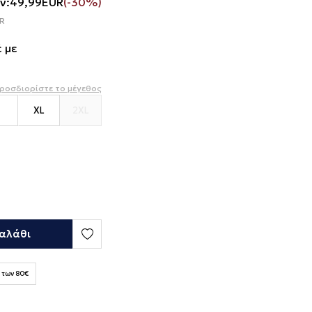
ν:
49,99
EUR
(-30%)
R
 με
ροσδιορίστε το μέγεθος
XL
2XL
αλάθι
 των 80€