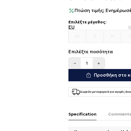
Πτώση τιμής; Ενημέρωσέ
Επιλέξτε μέγεθος
:
EU
Π
XS
S
M
L
Επιλέξτε ποσότητα
Προσθήκη στο κ
Δωρεάν μεταφορικά για αγορές άνω
Specification
Comment