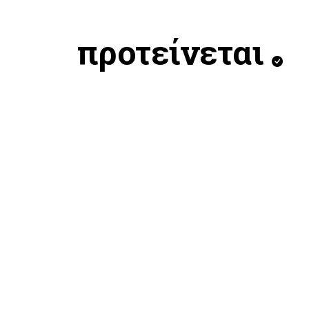
προτείνεται
NIKE RN M NSW TEE LSE GFB
NIKE T
PHOTO