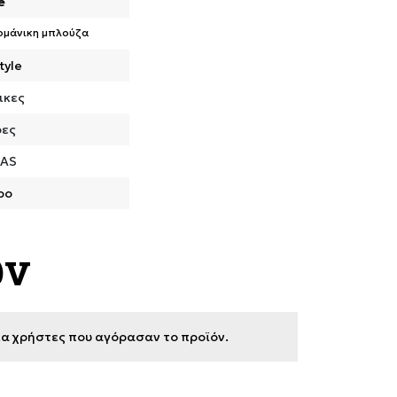
e
ομάνικη μπλούζα
tyle
ικες
ρες
DAS
ρο
ων
για χρήστες που αγόρασαν το προϊόν.