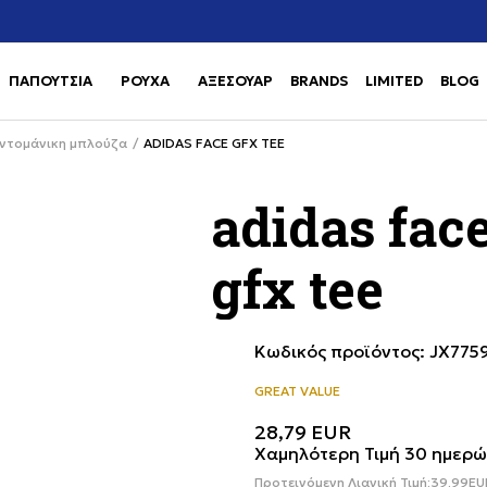
Χρειάζεσαι βοήθεια με την αγορά σου; Κάλεσέ μας στο
αγορά
+302111077485
ΠΑΠΟΥΤΣΙΑ
ΡΟΥΧΑ
ΑΞΕΣΟΥΑΡ
BRANDS
LIMITED
BLOG
Use shift+Enter to open or clos
Use shift+Enter to open or clos
ντομάνικη μπλούζα
ADIDAS FACE GFX TEE
adidas fac
gfx tee
Κωδικός προϊόντος:
JX775
GREAT VALUE
28,79
EUR
Χαμηλότερη Τιμή 30 ημερώ
Προτεινόμενη Λιανική Τιμή:
39,99
EU