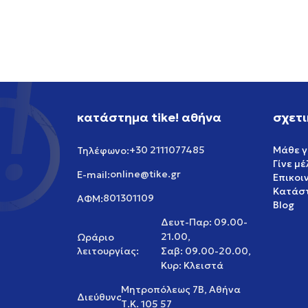
39,99
EUR
64,99
κατάστημα tike! αθήνα
σχετι
+30 2111077485
Μάθε γ
Τηλέφωνο:
Γίνε μ
online@tike.gr
E-mail:
Επικοι
Κατάστ
801301109
ΑΦΜ:
Blog
Δευτ-Παρ: 09.00-
21.00,
Ωράριο
λειτουργίας:
Σαβ: 09.00-20.00,
Κυρ: Κλειστά
Μητροπόλεως 7Β, Αθήνα
Διεύθυνση:
Τ.Κ. 105 57