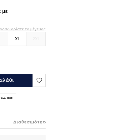
 με
ροσδιορίστε το μέγεθος
XL
2XL
αλάθι
 των 80€
s
Διαθεσιμότητα στο κατάστημα