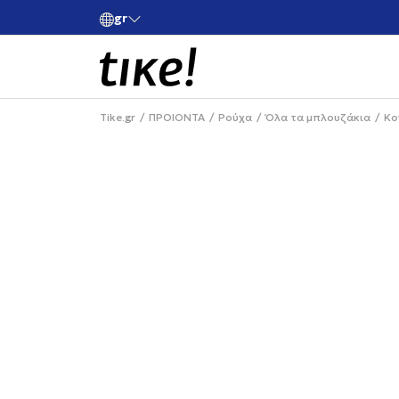
gr
ές άνω των 80€
Κάνε εγγραφή και κέρδισε -10% στην πρώτη σου 
Tike.gr
ΠΡΟΙΟΝΤΑ
Ρούχα
Όλα τα μπλουζάκια
Κο