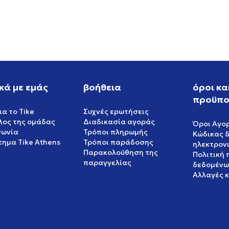
EUR
34,99
EUR
κά με εμάς
βοήθεια
όροι κα
προϋπο
ια το Tike
Συχνές ερωτήσεις
έλος της ομάδας
Διαδικασία αγοράς
Όροι Αγο
νωνία
Τρόποι πληρωμής
Κώδικας 
ημα Tike Athens
Τρόποι παράδοσης
ηλεκτρον
Παρακολούθηση της
Πολιτική
παραγγελίας
δεδομένω
Αλλαγές 