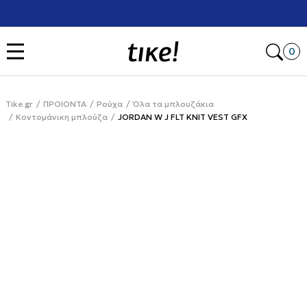
Χρειάζεσαι βοήθεια με την αγορά σου; Κάλεσέ μας στο
+302111077485
Open
0
Tike.gr
ΠΡΟΙΟΝΤΑ
Ρούχα
Όλα τα μπλουζάκια
Κοντομάνικη μπλούζα
JORDAN W J FLT KNIT VEST GFX