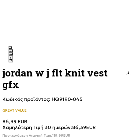
1
2
3
4
jordan w j flt knit vest
gfx
Κωδικός προϊόντος:
HQ9190-045
GREAT VALUE
86,39
EUR
Χαμηλότερη Τιμή 30 ημερών:
86,39
EUR
Προτεινόμενη Λιανική Τιμή:
119,99
EUR