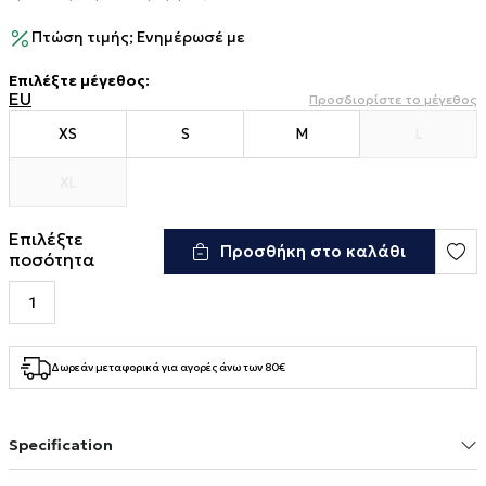
Πτώση τιμής; Ενημέρωσέ με
Επιλέξτε μέγεθος
:
EU
Προσδιορίστε το μέγεθος
XS
S
M
L
XL
Επιλέξτε
Προσθήκη στο καλάθι
ποσότητα
Δωρεάν μεταφορικά για αγορές άνω των 80€
Specification