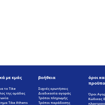
-SHIRT
ADIDAS 3 STRIPES TEE
EUR
34,99
EUR
κά με εμάς
βοήθεια
όροι κα
προϋπο
ια το Tike
Συχνές ερωτήσεις
έλος της ομάδας
Διαδικασία αγοράς
Όροι Αγο
νωνία
Τρόποι πληρωμής
Κώδικας 
ημα Tike Athens
Τρόποι παράδοσης
ηλεκτρον