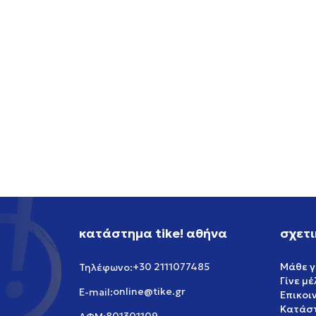
NIKE RN M NSW TEE LSE GFB
NIKE T
PHOTO
39,99
EUR
64,99
κατάστημα tike! αθήνα
σχετι
+30 2111077485
Μάθε γ
Τηλέφωνο:
Γίνε μ
online@tike.gr
E-mail:
Επικοι
Κατάστ