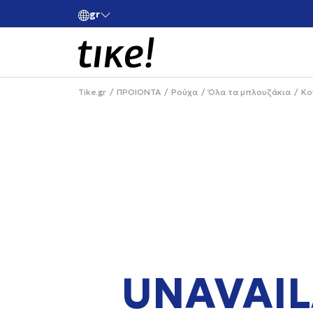
gr
ές άνω των 80€
Κάνε εγγραφή και κέρδισε -10% στην πρώτη σου 
Tike.gr
ΠΡΟΙΟΝΤΑ
Ρούχα
Όλα τα μπλουζάκια
Κο
UNAVAIL