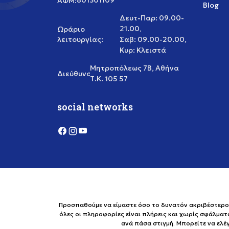
801301109
ΑΦΜ:
Blog
Δευτ-Παρ: 09.00-
21.00,
Ωράριο
λειτουργίας:
Σαβ: 09.00-20.00,
Κυρ: Κλειστά
Μητροπόλεως 7Β, Αθήνα
Διεύθυνση:
Τ.Κ. 105 57
social networks
Προσπαθούμε να είμαστε όσο το δυνατόν ακριβέστεροι 
όλες οι πληροφορίες είναι πλήρεις και χωρίς σφάλματ
ανά πάσα στιγμή. Μπορείτε να ελ