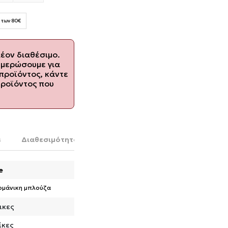
 των 80€
λέον διαθέσιμο.
ημερώσουμε για
προϊόντος, κάντε
προϊόντος που
s
Διαθεσιμότητα στο κατάστημα
e
ομάνικη μπλούζα
ικες
ίκες