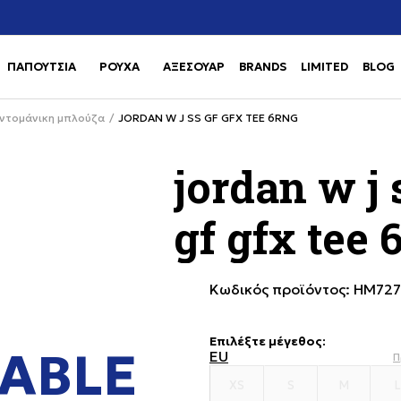
Χρειάζεσαι βοήθεια με την αγορά σου; Κάλεσέ μας στο
αγορά
+302111077485
ΠΑΠΟΥΤΣΙΑ
ΡΟΥΧΑ
ΑΞΕΣΟΥΑΡ
BRANDS
LIMITED
BLOG
Use shift+Enter to open or clos
Use shift+Enter to open or clos
ντομάνικη μπλούζα
JORDAN W J SS GF GFX TEE 6RNG
jordan w j 
gf gfx tee 
Κωδικός προϊόντος:
HM727
Επιλέξτε μέγεθος
:
ABLE
EU
Π
XS
S
M
L