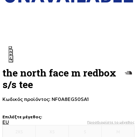
1
2
3
4
the north face m redbox
s/s tee
Κωδικός προϊόντος:
NF0A8EG50SA1
Επιλέξτε μέγεθος
:
EU
Προσδιορίστε το μέγεθος
2XS
XS
S
M