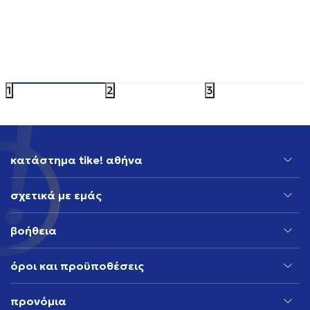
ADIDAS CALI TEE
ADIDAS E
39,99
EUR
49,99
EUR
1
2
3
κατάστημα tike! αθήνα
σχετικά με εμάς
βοήθεια
όροι και προϋποθέσεις
προνόμια