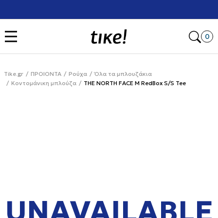
Χρειάζεσαι βοήθεια με την αγορά σου; Κάλεσέ μας στο
+302111077485
Open
0
Tike.gr
ΠΡΟΙΟΝΤΑ
Ρούχα
Όλα τα μπλουζάκια
Κοντομάνικη μπλούζα
THE NORTH FACE M RedBox S/S Tee
UNAVAILABLE