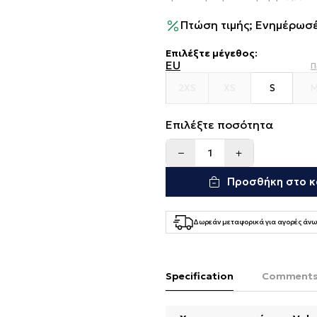
Πτώση τιμής; Ενημέρωσέ
Επιλέξτε μέγεθος
:
EU
Π
2XS
XS
S
Επιλέξτε ποσότητα
Προσθήκη στο κ
Δωρεάν μεταφορικά για αγορές άνω
Specification
Comment