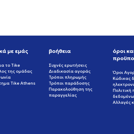
EUR
34,99
EUR
κά με εμάς
βοήθεια
όροι κα
προϋπο
ια το Tike
Συχνές ερωτήσεις
έλος της ομάδας
Διαδικασία αγοράς
Όροι Αγο
νωνία
Τρόποι πληρωμής
Κώδικας 
ημα Tike Athens
Τρόποι παράδοσης
ηλεκτρον
Παρακολούθηση της
Πολιτική
παραγγελίας
δεδομένω
Αλλαγές 