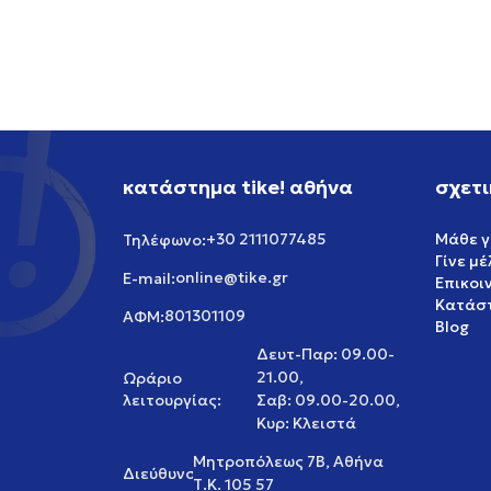
39,99
EUR
64,99
κατάστημα tike! αθήνα
σχετι
+30 2111077485
Μάθε γ
Τηλέφωνο:
Γίνε μ
online@tike.gr
E-mail:
Επικοι
Κατάστ
801301109
ΑΦΜ:
Blog
Δευτ-Παρ: 09.00-
21.00,
Ωράριο
λειτουργίας:
Σαβ: 09.00-20.00,
Κυρ: Κλειστά
Μητροπόλεως 7Β, Αθήνα
Διεύθυνση:
Τ.Κ. 105 57