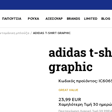
Χρειάζεσαι βοήθεια με την αγορά σου; Κάλεσέ μας στο
αγορά
+302111077485
ΠΑΠΟΥΤΣΙΑ
ΡΟΥΧΑ
ΑΞΕΣΟΥΑΡ
BRANDS
LIMITED
BLOG
Use shift+Enter to open or clos
Use shift+Enter to open or clos
ντομάνικη μπλούζα
ADIDAS T-SHIRT GRAPHIC
adidas t-sh
graphic
Κωδικός προϊόντος:
IC606
GREAT VALUE
23,99
EUR
Χαμηλότερη Τιμή 30 ημερώ
Προτεινόμενη Λιανική Τιμή:
39,99
EU