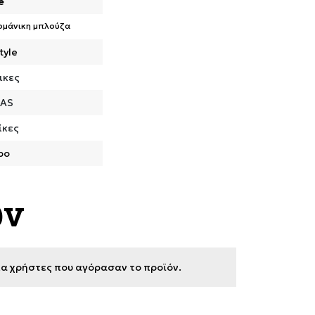
e
ομάνικη μπλούζα
tyle
ικες
DAS
ίκες
ρο
ων
για χρήστες που αγόρασαν το προϊόν.