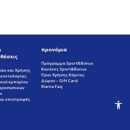
ι
προνόμια
θέσεις
Πρόγραμμα Sport&Bonus
Κανόνες Sport&Bonus
ρών και Χρήσης
Όροι Χρήσης Κάρτας
δεοντολογίας
Δώρου – Gift Card
ικού εμπορίου
Klarna Faq
 προσωπικών
ν
και επιστροφές