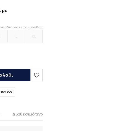
 με
ροσδιορίστε το μέγεθος
M
L
XL
αλάθι
 των 80€
s
Διαθεσιμότητα στο κατάστημα