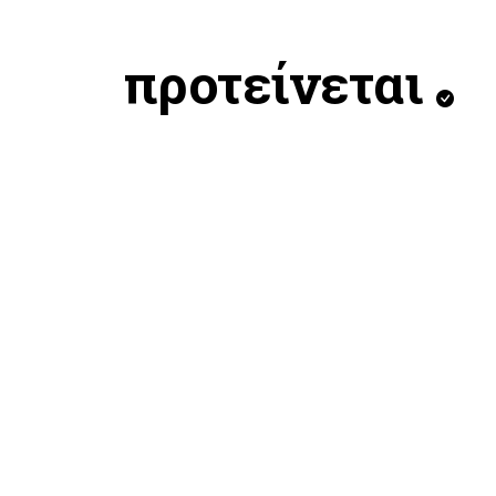
προτείνεται
NIKE RN M NSW TEE LSE GFB
NIKE T
PHOTO