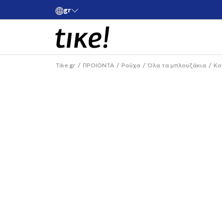
gr
ές άνω των 80€
Κάνε εγγραφή και κέρδισε -10% στην πρώτη σου 
Tike.gr
ΠΡΟΙΟΝΤΑ
Ρούχα
Όλα τα μπλουζάκια
Κο