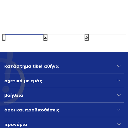
ADIDAS CALI TEE
ADIDAS E
39,99
EUR
49,99
EUR
1
2
3
κατάστημα tike! αθήνα
σχετικά με εμάς
βοήθεια
όροι και προϋποθέσεις
προνόμια