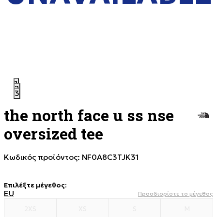
1
2
3
the north face u ss nse
oversized tee
Κωδικός προϊόντος:
NF0A8C3TJK31
Επιλέξτε μέγεθος
:
EU
Προσδιορίστε το μέγεθος
2XS
XS
S
M