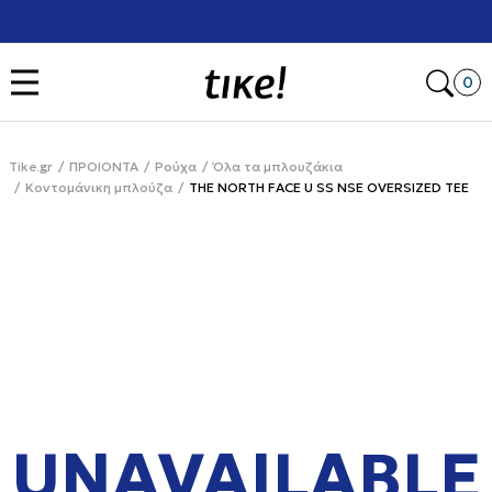
Χρειάζεσαι βοήθεια με την αγορά σου; Κάλεσέ μας στο
+302111077485
Open
0
Tike.gr
ΠΡΟΙΟΝΤΑ
Ρούχα
Όλα τα μπλουζάκια
Κοντομάνικη μπλούζα
THE NORTH FACE U SS NSE OVERSIZED TEE
UNAVAILABLE