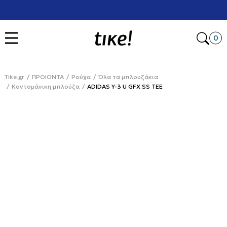
Χρειάζεσαι βοήθεια με την αγορά σου; Κάλεσέ μας στο
+302111077485
Open
0
Tike.gr
ΠΡΟΙΟΝΤΑ
Ρούχα
Όλα τα μπλουζάκια
Κοντομάνικη μπλούζα
ADIDAS Y-3 U GFX SS TEE