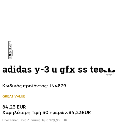
1
2
3
4
5
adidas y-3 u gfx ss tee
Κωδικός προϊόντος:
JN4879
GREAT VALUE
84,23
EUR
Χαμηλότερη Τιμή 30 ημερών:
84,23
EUR
Προτεινόμενη Λιανική Τιμή:
129,99
EUR