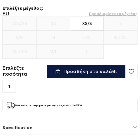
Επιλέξτε μέγεθος
:
EU
Προσδιορίστε το μέγεθος
2XS/XS
XS
XS/S
S
S/M
M
L/XL
XL/2XL
2XL/3XL
M/L
L
Επιλέξτε
Προσθήκη στο καλάθι
ποσότητα
Δωρεάν μεταφορικά για αγορές άνω των 80€
Specification