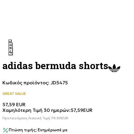
1
2
3
4
adidas bermuda shorts
Κωδικός προϊόντος:
JD5475
GREAT VALUE
57,59
EUR
Χαμηλότερη Τιμή 30 ημερών:
57,59
EUR
Προτεινόμενη Λιανική Τιμή:
79,99
EUR
Πτώση τιμής; Ενημέρωσέ με