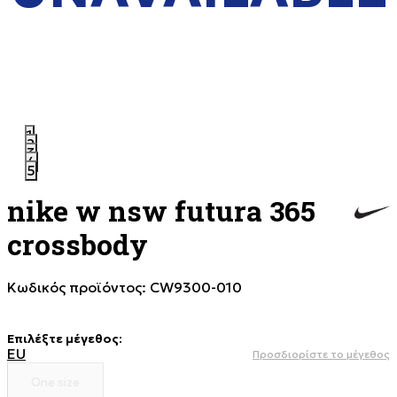
1
2
3
4
5
nike w nsw futura 365
crossbody
Κωδικός προϊόντος:
CW9300-010
Επιλέξτε μέγεθος
:
EU
Προσδιορίστε το μέγεθος
One size