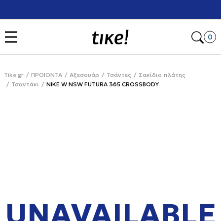
Χρειάζεσαι βοήθεια με την αγορά σου; Κάλεσέ μας στο
+302111077485
Open
0
Tike.gr
ΠΡΟΙΟΝΤΑ
Αξεσουάρ
Τσάντες
Σακίδιο πλάτης
Τσαντάκι
NIKE W NSW FUTURA 365 CROSSBODY
UNAVAILABLE