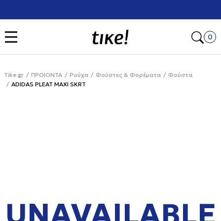
Χρειάζεσαι βοήθεια με την αγορά σου; Κάλεσέ μας στο
+302111077485
Open
0
Tike.gr
ΠΡΟΙΟΝΤΑ
Ρούχα
Φούστες & Φορέματα
Φούστα
ADIDAS PLEAT MAXI SKRT
UNAVAILABLE