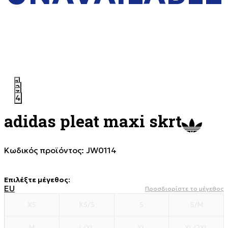
1
2
3
4
adidas pleat maxi skrt
Κωδικός προϊόντος:
JW0114
Επιλέξτε μέγεθος
:
EU
Προσδιορίστε το μέγεθος
XS
XS/S
S
S/M
M
L/XL
XL
XL/2XL