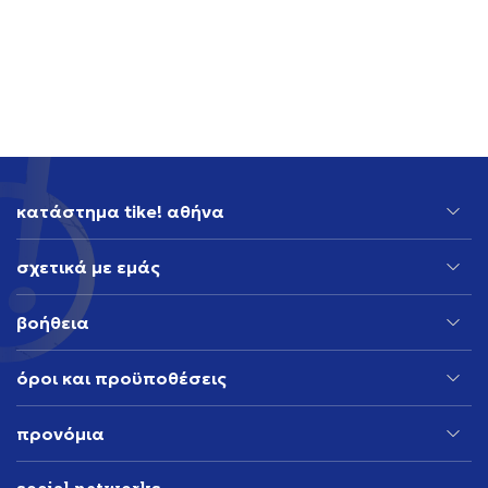
NIKE NIKE REACTX REJUVEN8
GREAT VALUE
55,99
EUR
κατάστημα tike! αθήνα
σχετικά με εμάς
βοήθεια
όροι και προϋποθέσεις
προνόμια