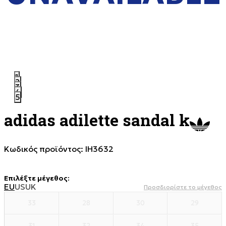
1
2
3
4
5
adidas adilette sandal k
Κωδικός προϊόντος:
IH3632
Επιλέξτε μέγεθος
:
EU
US
UK
Προσδιορίστε το μέγεθος
33
28
30
29
31
32
34
35