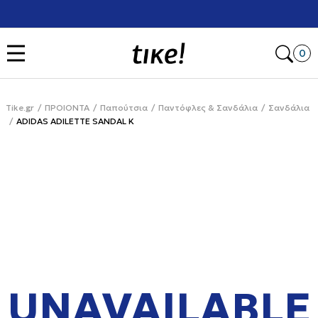
Χρειάζεσαι βοήθεια με την αγορά σου; Κάλεσέ μας στο
+302111077485
Open
0
Tike.gr
ΠΡΟΙΟΝΤΑ
Παπούτσια
Παντόφλες & Σανδάλια
Σανδάλια
ADIDAS ADILETTE SANDAL K
UNAVAILABLE