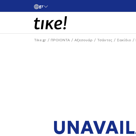
gr
ές άνω των 80€
Κάνε εγγραφή και κέρδισε -10% στην πρώτη σου 
Tike.gr
ΠΡΟΙΟΝΤΑ
Αξεσουάρ
Τσάντες
Σακίδιο
UNAVAIL