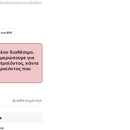
ροσδιορίστε το μέγεθος
 των 80€
λέον διαθέσιμο.
ημερώσουμε για
προϊόντος, κάντε
προϊόντος που
s
Διαθεσιμότητα στο κατάστημα
e
ιο