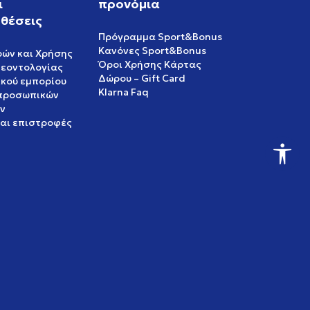
ι
προνόμια
θέσεις
Πρόγραμμα Sport&Bonus
Κανόνες Sport&Bonus
ρών και Χρήσης
Όροι Χρήσης Κάρτας
δεοντολογίας
Δώρου – Gift Card
ικού εμπορίου
Klarna Faq
 προσωπικών
ν
και επιστροφές