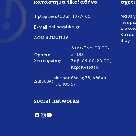
κατάστημα tike! αθήνα
σχετι
+30 2111077485
Μάθε γ
Τηλέφωνο:
Γίνε μ
online@tike.gr
E-mail:
Επικοι
Κατάστ
801301109
ΑΦΜ:
Blog
Δευτ-Παρ: 09.00-
21.00,
Ωράριο
λειτουργίας:
Σαβ: 09.00-20.00,
Κυρ: Κλειστά
Μητροπόλεως 7Β, Αθήνα
Διεύθυνση:
Τ.Κ. 105 57
social networks