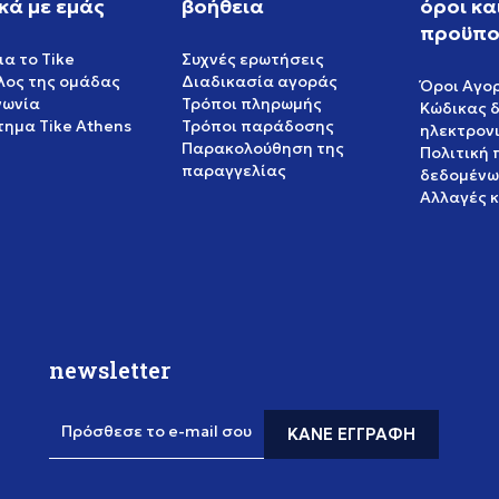
κά με εμάς
βοήθεια
όροι κα
προϋπο
ια το Tike
Συχνές ερωτήσεις
έλος της ομάδας
Διαδικασία αγοράς
Όροι Αγο
νωνία
Τρόποι πληρωμής
Κώδικας 
ημα Tike Athens
Τρόποι παράδοσης
ηλεκτρον
Παρακολούθηση της
Πολιτική
παραγγελίας
δεδομένω
Αλλαγές 
newsletter
Πρόσθεσε το e-mail σου
ΚΆΝΕ ΕΓΓΡΑΦΉ