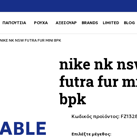
Χρειάζεσαι βοήθεια με την αγορά σου; Κάλεσέ μας στο
αγορά
+302111077485
ΠΑΠΟΥΤΣΙΑ
ΡΟΥΧΑ
ΑΞΕΣΟΥΑΡ
BRANDS
LIMITED
BLOG
Use shift+Enter to open or clos
Use shift+Enter to open or clos
NIKE NK NSW FUTRA FUR MINI BPK
nike nk n
futra fur m
bpk
Κωδικός προϊόντος:
FZ132
ABLE
Επιλέξτε μέγεθος
: