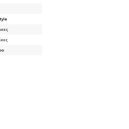
tyle
ικες
ίκες
ρο