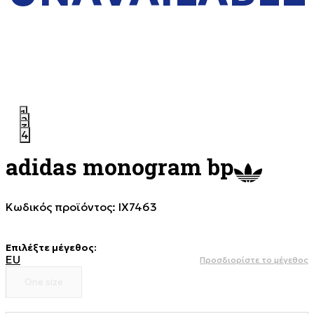
1
2
3
4
adidas monogram bp
Κωδικός προϊόντος:
IX7463
Επιλέξτε μέγεθος
:
EU
Προσδιορίστε το μέγεθος
One size