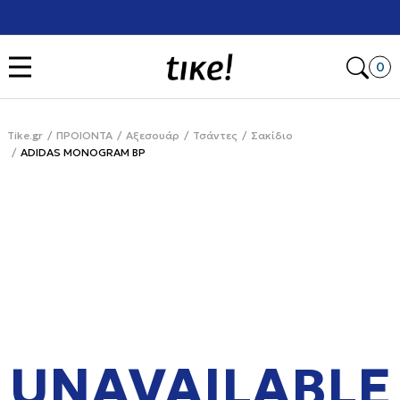
Χρειάζεσαι βοήθεια με την αγορά σου; Κάλεσέ μας στο
+302111077485
Open
0
Tike.gr
ΠΡΟΙΟΝΤΑ
Αξεσουάρ
Τσάντες
Σακίδιο
ADIDAS MONOGRAM BP
UNAVAILABLE