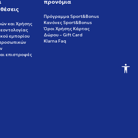
ι
προνόμια
θέσεις
Πρόγραμμα Sport&Bonus
Κανόνες Sport&Bonus
ρών και Χρήσης
Όροι Χρήσης Κάρτας
δεοντολογίας
Δώρου – Gift Card
ικού εμπορίου
Klarna Faq
 προσωπικών
ν
και επιστροφές