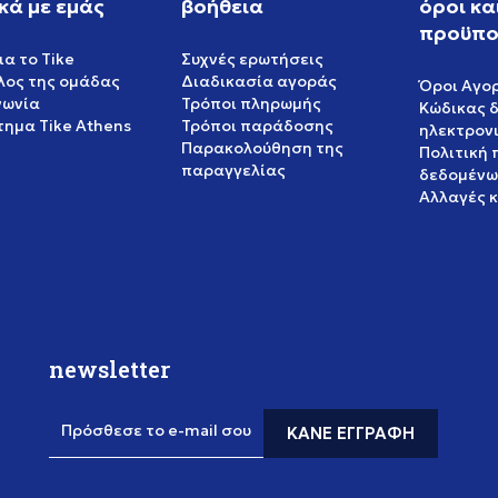
κά με εμάς
βοήθεια
όροι κα
προϋπο
ια το Tike
Συχνές ερωτήσεις
έλος της ομάδας
Διαδικασία αγοράς
Όροι Αγο
νωνία
Τρόποι πληρωμής
Κώδικας 
ημα Tike Athens
Τρόποι παράδοσης
ηλεκτρον
Παρακολούθηση της
Πολιτική
παραγγελίας
δεδομένω
Αλλαγές 
newsletter
Πρόσθεσε το e-mail σου
ΚΆΝΕ ΕΓΓΡΑΦΉ