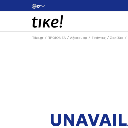
gr
ές άνω των 80€
Κάνε εγγραφή και κέρδισε -10% στην πρώτη σου 
Tike.gr
ΠΡΟΙΟΝΤΑ
Αξεσουάρ
Τσάντες
Σακίδιο
UNAVAIL