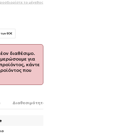
ροσδιορίστε το μέγεθος
 των 80€
λέον διαθέσιμο.
ημερώσουμε για
προϊόντος, κάντε
προϊόντος που
s
Διαθεσιμότητα στο κατάστημα
e
ιο