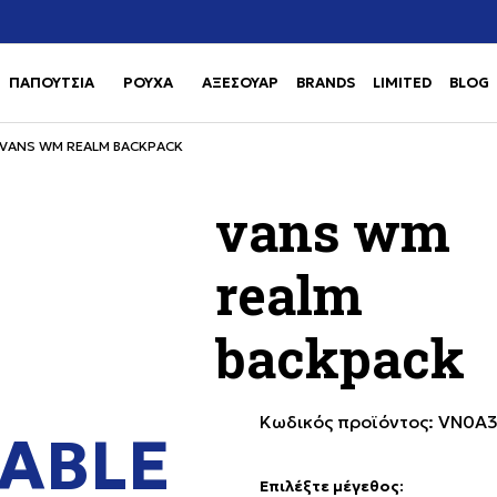
Χρειάζεσαι βοήθεια με την αγορά σου; Κάλεσέ μας στο
αγορά
+302111077485
ΠΑΠΟΥΤΣΙΑ
ΡΟΥΧΑ
ΑΞΕΣΟΥΑΡ
BRANDS
LIMITED
BLOG
Use shift+Enter to open or clos
Use shift+Enter to open or clos
VANS WM REALM BACKPACK
vans wm
realm
backpack
Κωδικός προϊόντος:
VN0A3
ABLE
Επιλέξτε μέγεθος
: