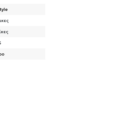
tyle
ικες
ίκες
S
ρο