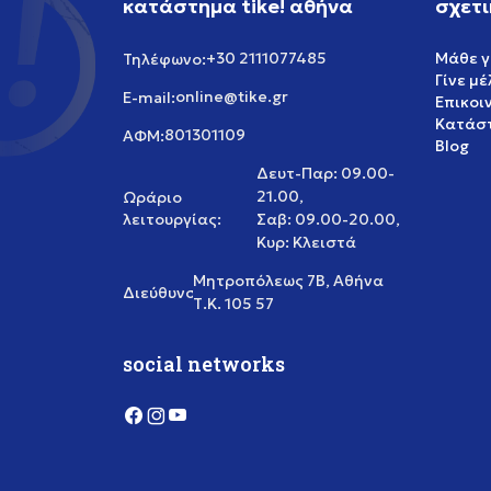
κατάστημα tike! αθήνα
σχετι
+30 2111077485
Μάθε γ
Τηλέφωνο:
Γίνε μ
online@tike.gr
E-mail:
Επικοι
Κατάστ
801301109
ΑΦΜ:
Blog
Δευτ-Παρ: 09.00-
21.00,
Ωράριο
λειτουργίας:
Σαβ: 09.00-20.00,
Κυρ: Κλειστά
Μητροπόλεως 7Β, Αθήνα
Διεύθυνση:
Τ.Κ. 105 57
social networks