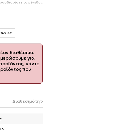
ροσδιορίστε το μέγεθος
 των 80€
λέον διαθέσιμο.
ημερώσουμε για
προϊόντος, κάντε
προϊόντος που
s
Διαθεσιμότητα στο κατάστημα
e
ιο