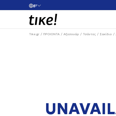
gr
ές άνω των 80€
Κάνε εγγραφή και κέρδισε -10% στην πρώτη σου 
Tike.gr
ΠΡΟΙΟΝΤΑ
Αξεσουάρ
Τσάντες
Σακίδιο
UNAVAIL