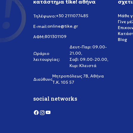
κατάστημα tike! αθήνα
σχετι
+30 2111077485
Μάθε γ
Τηλέφωνο:
Γίνε μ
online@tike.gr
E-mail:
Επικοι
Κατάστ
801301109
ΑΦΜ:
Blog
Δευτ-Παρ: 09.00-
21.00,
Ωράριο
λειτουργίας:
Σαβ: 09.00-20.00,
Κυρ: Κλειστά
Μητροπόλεως 7Β, Αθήνα
Διεύθυνση:
Τ.Κ. 105 57
social networks