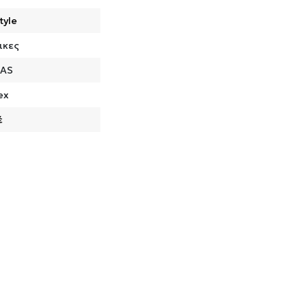
tyle
ικες
DAS
ex
έ