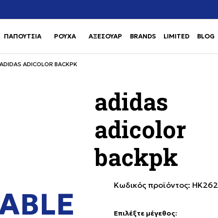
Χρειάζεσαι βοήθεια με την αγορά σου; Κάλεσέ μας στο
αγορά
+302111077485
ΠΑΠΟΥΤΣΙΑ
ΡΟΥΧΑ
ΑΞΕΣΟΥΑΡ
BRANDS
LIMITED
BLOG
Use shift+Enter to open or clos
Use shift+Enter to open or clos
ADIDAS ADICOLOR BACKPK
adidas
adicolor
backpk
Κωδικός προϊόντος:
HK262
ABLE
Επιλέξτε μέγεθος
: