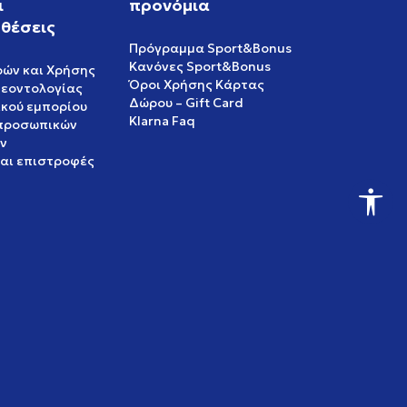
ι
προνόμια
θέσεις
Πρόγραμμα Sport&Bonus
Κανόνες Sport&Bonus
ρών και Χρήσης
Όροι Χρήσης Κάρτας
δεοντολογίας
Δώρου – Gift Card
ικού εμπορίου
Klarna Faq
 προσωπικών
ν
και επιστροφές