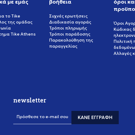
κά με εμάς
βοήθεια
όροι κα
προϋπο
ια το Tike
Συχνές ερωτήσεις
έλος της ομάδας
Διαδικασία αγοράς
Όροι Αγο
νωνία
Τρόποι πληρωμής
Κώδικας 
ημα Tike Athens
Τρόποι παράδοσης
ηλεκτρον
Παρακολούθηση της
Πολιτική
παραγγελίας
δεδομένω
Αλλαγές 
newsletter
Πρόσθεσε το e-mail σου
ΚΆΝΕ ΕΓΓΡΑΦΉ