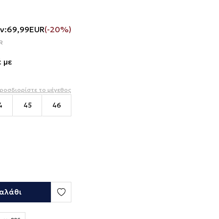
ν:
69,99
EUR
(-20%)
R
 με
ροσδιορίστε το μέγεθος
4
45
46
αλάθι