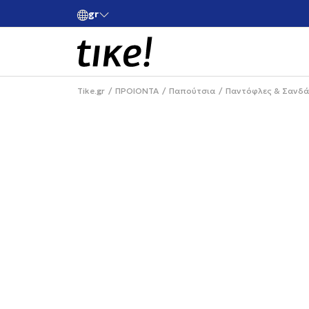
gr
ές άνω των 80€
Κάνε εγγραφή και κέρδισε -10% στην πρώτη σου 
Tike.gr
ΠΡΟΙΟΝΤΑ
Παπούτσια
Παντόφλες & Σανδά