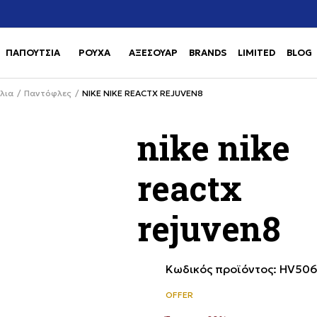
Χρειάζεσαι βοήθεια με την αγορά σου; Κάλεσέ μας στο
αγορά
+302111077485
ΠΑΠΟΥΤΣΙΑ
ΡΟΥΧΑ
ΑΞΕΣΟΥΑΡ
BRANDS
LIMITED
BLOG
Use shift+Enter to open or clos
Use shift+Enter to open or clos
λια
Παντόφλες
NIKE NIKE REACTX REJUVEN8
nike nike
reactx
rejuven8
Κωδικός προϊόντος:
HV506
OFFER