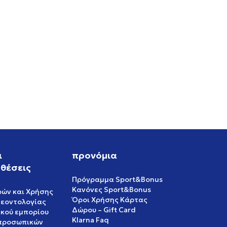
VET
ι
προνόμια
θέσεις
Πρόγραμμα Sport&Bonus
Κανόνες Sport&Bonus
ρών και Χρήσης
Όροι Χρήσης Κάρτας
δεοντολογίας
Δώρου – Gift Card
ικού εμπορίου
Klarna Faq
 προσωπικών