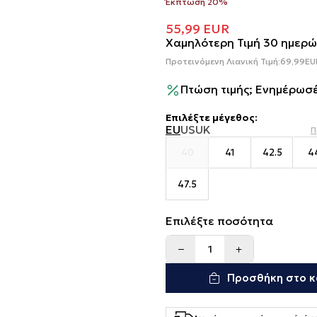
Έκπτωση 20%
55,99
EUR
Χαμηλότερη Τιμή 30 ημερώ
Προτεινόμενη Λιανική Τιμή:
69,99
EU
Πτώση τιμής; Ενημέρωσέ
Επιλέξτε μέγεθος
:
EU
US
UK
Π
40
41
42.5
4
47.5
Επιλέξτε ποσότητα
Προσθήκη στο κ