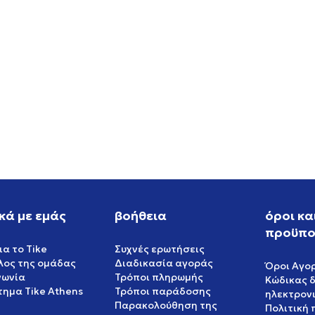
NSTOCK BOSTON RIVET
BIRKENSTOCK ARIZONA RI
TAUPE
LEVE MINK
EUR
149,99
EUR
κά με εμάς
βοήθεια
όροι κα
προϋπο
ια το Tike
Συχνές ερωτήσεις
έλος της ομάδας
Διαδικασία αγοράς
Όροι Αγο
νωνία
Τρόποι πληρωμής
Κώδικας 
ημα Tike Athens
Τρόποι παράδοσης
ηλεκτρον
Παρακολούθηση της
Πολιτική