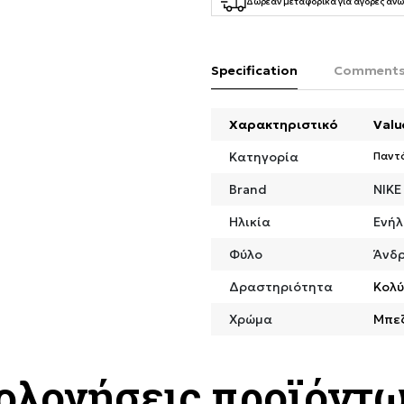
Δωρεάν μεταφορικά για αγορές άνω
Specification
Comment
Χαρακτηριστικό
Valu
Κατηγορία
Παντ
Brand
NIKE
Ηλικία
Ενήλ
Φύλο
Άνδ
Δραστηριότητα
Κολ
Χρώμα
Μπε
ιολογήσεις προϊόντ