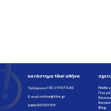
BIRKENSTOCK BOSTON SFB LEVE
BIRKE
FADED PURPLE TONAL FB
LEVE 
159,99
EUR
179,99
κατάστημα tike! αθήνα
σχετι
+30 2111077485
Μάθε γ
Τηλέφωνο:
Γίνε μ
online@tike.gr
E-mail:
Επικοι
Κατάστ
801301109
ΑΦΜ:
Blog