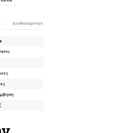
 των 80€
s
Διαθεσιμότητα στο κατάστημα
e
όφλες
ικες
ρες
ύμβηση
ζ
ων