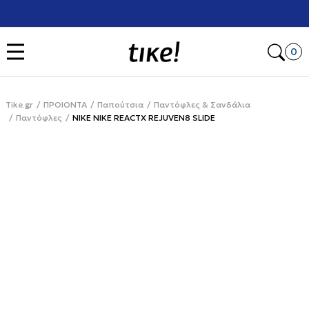
Χρειάζεσαι βοήθεια με την αγορά σου; Κάλεσέ μας στο
+302111077485
Open
0
Tike.gr
ΠΡΟΙΟΝΤΑ
Παπούτσια
Παντόφλες & Σανδάλια
Παντόφλες
NIKE NIKE REACTX REJUVEN8 SLIDE