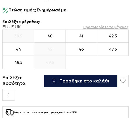
Πτώση τιμής; Ενημέρωσέ με
Επιλέξτε μέγεθος
:
EU
US
UK
Προσδιορίστε το μέγεθος
38.5
40
41
42.5
44
45
46
47.5
48.5
49.5
Επιλέξτε
Προσθήκη στο καλάθι
ποσότητα
Δωρεάν μεταφορικά για αγορές άνω των 80€