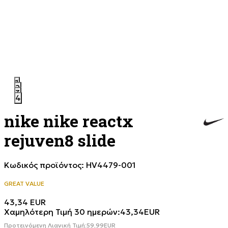
1
2
3
4
nike nike reactx
rejuven8 slide
Κωδικός προϊόντος:
HV4479-001
GREAT VALUE
43,34
EUR
Χαμηλότερη Τιμή 30 ημερών:
43,34
EUR
Προτεινόμενη Λιανική Τιμή:
59,99
EUR