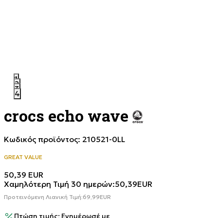
1
2
3
4
crocs echo wave
Κωδικός προϊόντος:
210521-0LL
GREAT VALUE
50,39
EUR
Χαμηλότερη Τιμή 30 ημερών:
50,39
EUR
Προτεινόμενη Λιανική Τιμή:
69,99
EUR
Πτώση τιμής; Ενημέρωσέ με