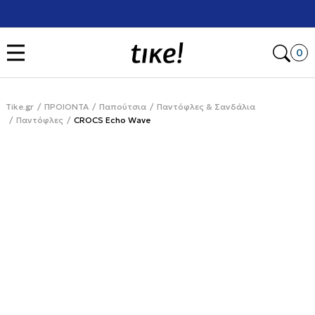
Χρειάζεσαι βοήθεια με την αγορά σου; Κάλεσέ μας στο
+302111077485
Open
0
Tike.gr
ΠΡΟΙΟΝΤΑ
Παπούτσια
Παντόφλες & Σανδάλια
Παντόφλες
CROCS Echo Wave