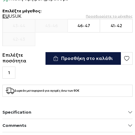
Επιλέξτε μέγεθος
:
EU
US
UK
Προσδιορίστε το μέγεθος
43-44
45-46
46-47
41-42
42-43
Επιλέξτε
Προσθήκη στο καλάθι
ποσότητα
Δωρεάν μεταφορικά για αγορές άνω των 80€
Specification
Comments