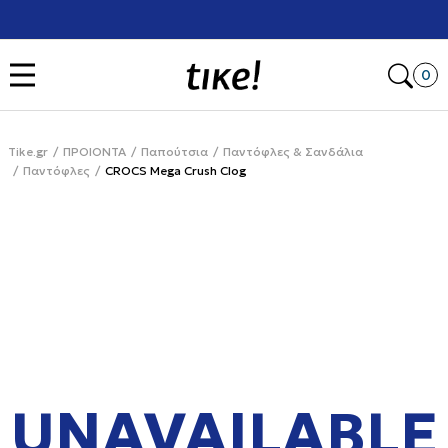
Χρειάζεσαι βοήθεια με την αγορά σου; Κάλεσέ μας στο
+302111077485
Open
0
Tike.gr
ΠΡΟΙΟΝΤΑ
Παπούτσια
Παντόφλες & Σανδάλια
Παντόφλες
CROCS Mega Crush Clog
UNAVAILABLE