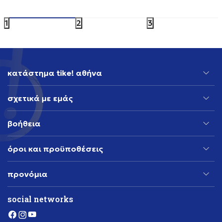
159,99
EUR
179,99
EU
1
2
3
κατάστημα tike! αθήνα
σχετικά με εμάς
βοήθεια
όροι και προϋποθέσεις
προνόμια
social networks