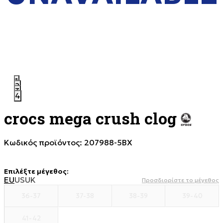
1
2
3
4
crocs mega crush clog
Κωδικός προϊόντος:
207988-5BX
Επιλέξτε μέγεθος
:
EU
US
UK
Προσδιορίστε το μέγεθος
36-37
37-38
38-39
39-40
41-42