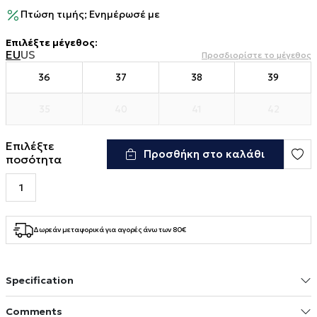
Πτώση τιμής; Ενημέρωσέ με
Επιλέξτε μέγεθος
:
EU
US
Προσδιορίστε το μέγεθος
36
37
38
39
35
40
41
42
Επιλέξτε
Προσθήκη στο καλάθι
ποσότητα
Δωρεάν μεταφορικά για αγορές άνω των 80€
Specification
Comments