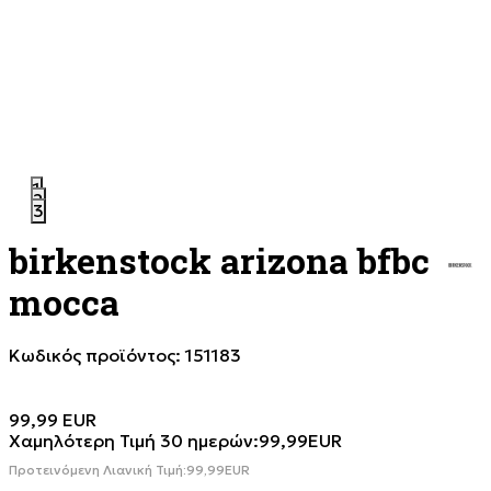
1
2
3
birkenstock arizona bfbc
mocca
Κωδικός προϊόντος:
151183
99,99
EUR
Χαμηλότερη Τιμή 30 ημερών:
99,99
EUR
Προτεινόμενη Λιανική Τιμή:
99,99
EUR