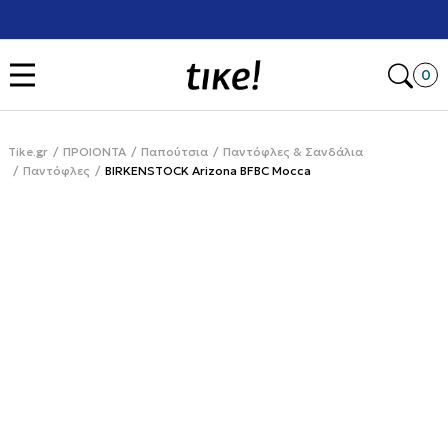
Χρειάζεσαι βοήθεια με την αγορά σου; Κάλεσέ μας στο
+302111077485
Open
0
Tike.gr
ΠΡΟΙΟΝΤΑ
Παπούτσια
Παντόφλες & Σανδάλια
Παντόφλες
BIRKENSTOCK Arizona BFBC Mocca