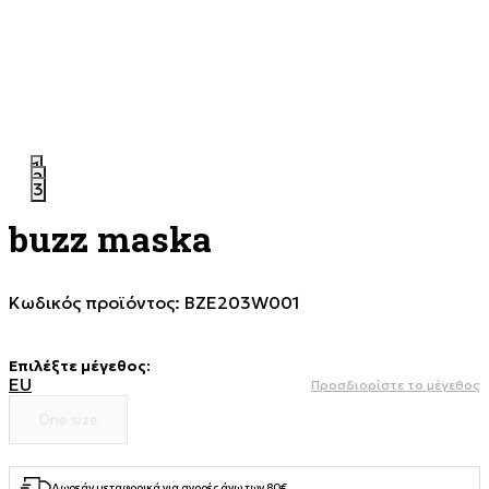
1
2
3
buzz maska
Κωδικός προϊόντος:
BZE203W001
Επιλέξτε μέγεθος
:
EU
Προσδιορίστε το μέγεθος
One size
Δωρεάν μεταφορικά για αγορές άνω των 80€