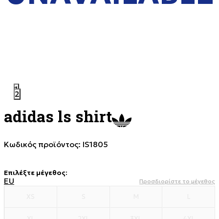
1
2
adidas ls shirt
Κωδικός προϊόντος:
IS1805
Επιλέξτε μέγεθος
:
EU
Προσδιορίστε το μέγεθος
XS
S
M
L
XL
2XL
3XL
4XL