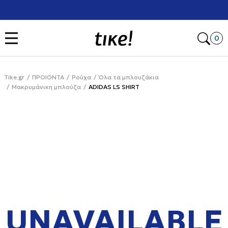
Χρειάζεσαι βοήθεια με την αγορά σου; Κάλεσέ μας στο
+302111077485
Open
0
Tike.gr
ΠΡΟΙΟΝΤΑ
Ρούχα
Όλα τα μπλουζάκια
Μακρυμάνικη μπλούζα
ADIDAS LS SHIRT
UNAVAILABLE