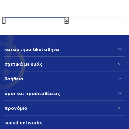
GREAT VALUE
59,99
EUR
40,79
EUR
1
2
κατάστημα tike! αθήνα
σχετικά με εμάς
βοήθεια
όροι και προϋποθέσεις
προνόμια
social networks