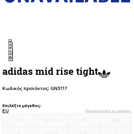
1
2
3
4
5
6
adidas mid rise tight
Κωδικός προϊόντος:
GN3117
Επιλέξτε μέγεθος
:
EU
Προσδιορίστε το μέγεθος
XL
XL/2XL
L/XL
XS/S
M
2XS/XS
S/M
S