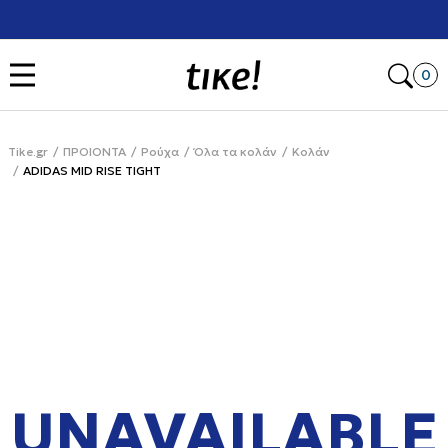
Χρειάζεσαι βοήθεια με την αγορά σου; Κάλεσέ μας στο
+302111077485
Open
0
Tike.gr
ΠΡΟΙΟΝΤΑ
Ρούχα
Όλα τα κολάν
Κολάν
ADIDAS MID RISE TIGHT
UNAVAILABLE