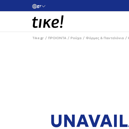
gr
ές άνω των 80€
Κάνε εγγραφή και κέρδισε -10% στην πρώτη σου 
Tike.gr
ΠΡΟΙΟΝΤΑ
Ρούχα
Φόρμες & Παντελόνια
UNAVAIL