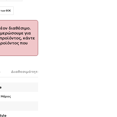
 των 80€
λέον διαθέσιμο.
ημερώσουμε για
προϊόντος, κάντε
προϊόντος που
s
Διαθεσιμότητα στο κατάστημα
e
 Μέρος
tyle