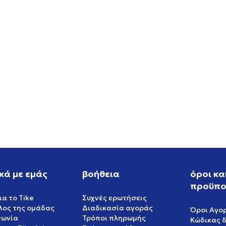
S EPO OG TP
ADIDAS TP
GREAT VALUE
EUR
111,99
EUR
κά με εμάς
βοήθεια
όροι κα
προϋπο
ια το Tike
Συχνές ερωτήσεις
έλος της ομάδας
Διαδικασία αγοράς
Όροι Αγο
νωνία
Τρόποι πληρωμής
Κώδικας 