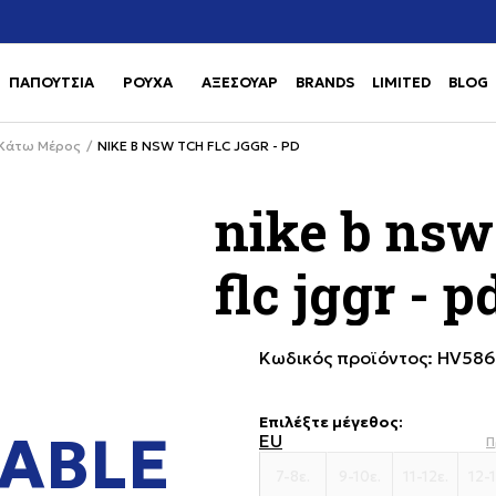
Χρειάζεσαι βοήθεια με την αγορά σου; Κάλεσέ μας στο
αγορά
+302111077485
ΠΑΠΟΥΤΣΙΑ
ΡΟΥΧΑ
ΑΞΕΣΟΥΑΡ
BRANDS
LIMITED
BLOG
Use shift+Enter to open or clos
Use shift+Enter to open or clos
Κάτω Μέρος
NIKE B NSW TCH FLC JGGR - PD
nike b nsw
flc jggr - p
Κωδικός προϊόντος:
HV586
Επιλέξτε μέγεθος
:
ABLE
EU
Π
7-8ε.
9-10ε.
11-12ε.
12-1