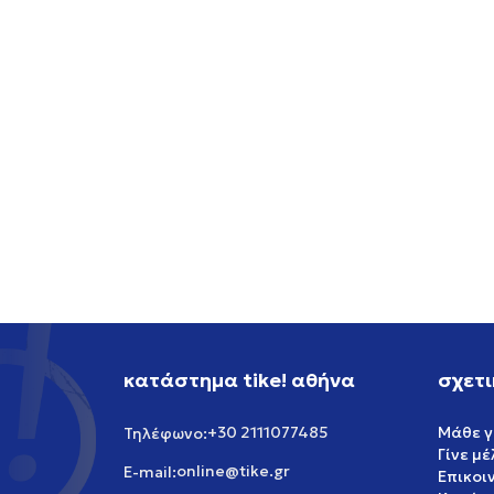
ADIDAS STN WL PANTS
ADIDA
69,99
EUR
89,99
κατάστημα tike! αθήνα
σχετι
+30 2111077485
Μάθε γ
Τηλέφωνο:
Γίνε μ
online@tike.gr
E-mail:
Επικοι