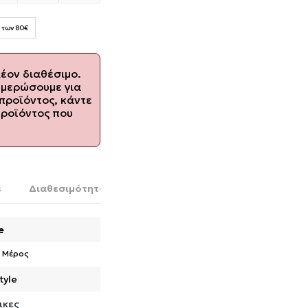
 των 80€
λέον διαθέσιμο.
ημερώσουμε για
προϊόντος, κάντε
προϊόντος που
s
Διαθεσιμότητα στο κατάστημα
e
 Μέρος
tyle
ικες