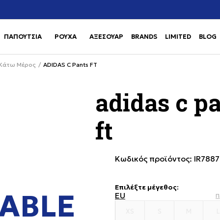
Χρειάζεσαι βοήθεια με την αγορά σου; Κάλεσέ μας στο
αγορά
+302111077485
ΠΑΠΟΥΤΣΙΑ
ΡΟΥΧΑ
ΑΞΕΣΟΥΑΡ
BRANDS
LIMITED
BLOG
Use shift+Enter to open or clos
Use shift+Enter to open or clos
Κάτω Μέρος
ADIDAS C Pants FT
adidas c p
ft
Κωδικός προϊόντος:
IR7887
Επιλέξτε μέγεθος
:
ABLE
EU
Π
XS
S
M
L