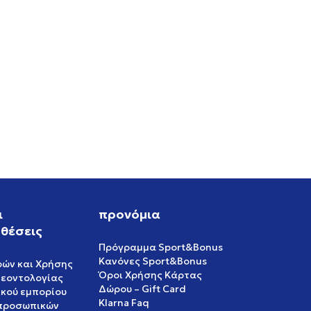
ι
προνόμια
θέσεις
Πρόγραμμα Sport&Bonus
Κανόνες Sport&Bonus
ρών και Χρήσης
Όροι Χρήσης Κάρτας
δεοντολογίας
Δώρου – Gift Card
ικού εμπορίου
Klarna Faq
 προσωπικών