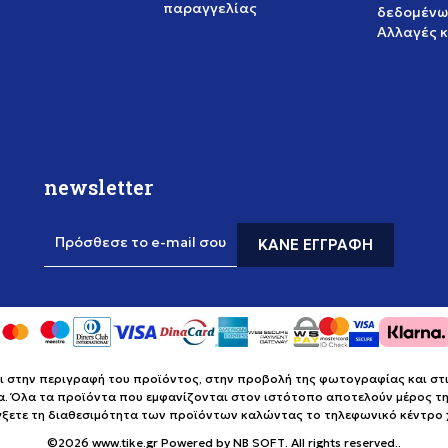
παραγγελίας
δεδομένω
Αλλαγές 
newsletter
Πρόσθεσε το e-mail σου
ΚΆΝΕ ΕΓΓΡΑΦΉ
στην περιγραφή του προϊόντος, στην προβολή της φωτογραφίας και στις 
α. Όλα τα προϊόντα που εμφανίζονται στον ιστότοπο αποτελούν μέρος της
έγξετε τη διαθεσιμότητα των προϊόντων καλώντας το τηλεφωνικό κέντρ
©2026
www.tike.gr
Powered by
NB SOFT
. All rights reserved..