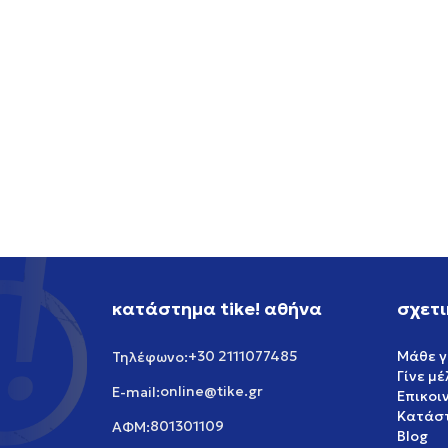
ADIDAS STN WL PANTS
ADIDA
69,99
EUR
89,99
κατάστημα tike! αθήνα
σχετι
+30 2111077485
Μάθε γ
Τηλέφωνο:
Γίνε μ
online@tike.gr
E-mail:
Επικοι
Κατάστ
801301109
ΑΦΜ:
Blog