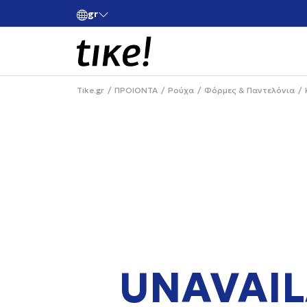
gr
ές άνω των 80€
Κάνε εγγραφή και κέρδισε -10% στην πρώτη σου 
Tike.gr
ΠΡΟΙΟΝΤΑ
Ρούχα
Φόρμες & Παντελόνια
UNAVAIL