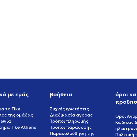
S EPO OG TP
ADIDAS TP
GREAT VALUE
EUR
111,99
EUR
κά με εμάς
βοήθεια
όροι κα
προϋπο
ια το Tike
Συχνές ερωτήσεις
έλος της ομάδας
Διαδικασία αγοράς
Όροι Αγο
νωνία
Τρόποι πληρωμής
Κώδικας 
ημα Tike Athens
Τρόποι παράδοσης
ηλεκτρον
Παρακολούθηση της
Πολιτική